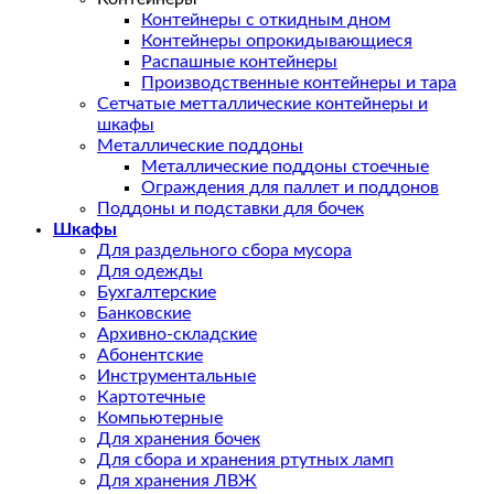
Контейнеры с откидным дном
Контейнеры опрокидывающиеся
Распашные контейнеры
Производственные контейнеры и тара
Сетчатые метталлические контейнеры и
шкафы
Металлические поддоны
Металлические поддоны стоечные
Ограждения для паллет и поддонов
Поддоны и подставки для бочек
Шкафы
Для раздельного сбора мусора
Для одежды
Бухгалтерские
Банковские
Архивно-складские
Абонентские
Инструментальные
Картотечные
Компьютерные
Для хранения бочек
Для сбора и хранения ртутных ламп
Для хранения ЛВЖ