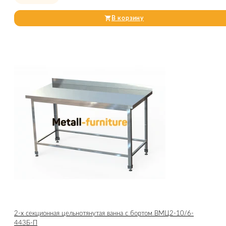
В корзину
2-х секционная цельнотянутая ванна с бортом ВМЦ2-10/6-
443Б-П