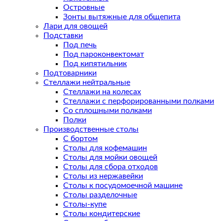
Островные
Зонты вытяжные для общепита
Лари для овощей
Подставки
Под печь
Под пароконвектомат
Под кипятильник
Подтоварники
Стеллажи нейтральные
Стеллажи на колесах
Стеллажи с перфорированными полками
Со сплошными полками
Полки
Производственные столы
С бортом
Столы для кофемашин
Столы для мойки овощей
Столы для сбора отходов
Столы из нержавейки
Столы к посудомоечной машине
Столы разделочные
Столы-купе
Столы кондитерские