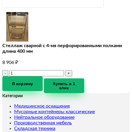
Стеллаж сварной с 4-мя перфорированными полками
длина 400 мм
8 906
₽
Количество
товара
Стеллаж
В корзину
Купить в 1
клик
сварной
с
Категории
4-
мя
Медицинское оснащение
перфорированными
Мусорные контейнеры классические
полками
Нейтральное оборудование
длина
Производственная мебель
400
Складская техника