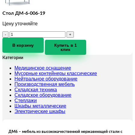
Стол ДМ-6-006-19
Цену уточняйте
Количество
товара
Стол
В корзину
Купить в 1
клик
ДМ-6-
006-
Категории
19
Медицинское оснащение
Мусорные контейнеры классические
Нейтральное оборудование
Производственная мебель
Складская техника
Складское оборудование
Стеллажи
Шкафы металлические
Электрические шкафы
ДМ6 – мебель из высококачественной нержавеющей стали с