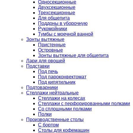
Односекционные
Двухсекционные
Трехсекционные
Для общепита
Поддоны в уборочную
Рукомойники
Тумбы с моечной ванной
Зонты вытяжные
Пристенные
Островные
Зонты вытяжные для общепита
Лари для овощей
Подставки
Под печь
Под пароконвектомат
Под кипятильник
Подтоварники
Стеллажи нейтральные
Стеллажи на колесах
Стеллажи с перфорированными полками
Со сплошными полками
Полки
Производственные столы
С бортом
Столы для кофемашин