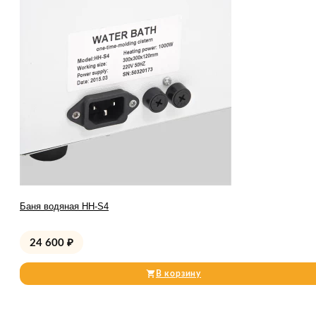
Баня водяная HH-S4
24 600
₽
В корзину