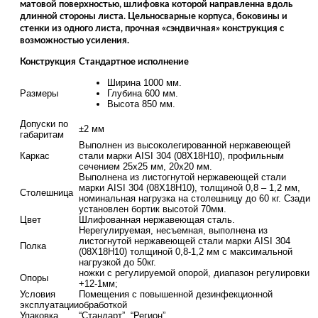
матовой поверхностью, шлифовка которой направленна вдоль
длинной стороны листа. Цельносварные корпуса, боковины и
стенки из одного листа, прочная «сэндвичная» конструкция с
возможностью усиления.
Конструкция
Стандартное исполнение
Ширина 1000 мм.
Размеры
Глубина 600 мм.
Высота 850 мм.
Допуски по
±2 мм
габаритам
Выполнен из высоколегированной нержавеющей
Каркас
стали марки AISI 304 (08Х18Н10), профильным
сечением 25х25 мм, 20х20 мм.
Выполнена из листогнутой нержавеющей стали
марки AISI 304 (08Х18Н10), толщиной 0,8 – 1,2 мм,
Столешница
номинальная нагрузка на столешницу до 60 кг. Сзади
установлен бортик высотой 70мм.
Цвет
Шлифованная нержавеющая сталь.
Нерегулируемая, несъемная, выполнена из
листогнутой нержавеющей стали марки AISI 304
Полка
(08Х18Н10) толщиной 0,8-1,2 мм с максимальной
нагрузкой до 50кг.
ножки с регулируемой опорой, диапазон регулировки
Опоры
+12-1мм;
Условия
Помещения с повышенной дезинфекционной
эксплуатации
обработкой
Упаковка
“Стандарт”, “Регион”.