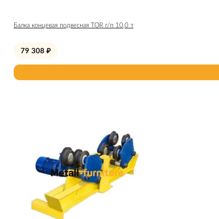
Балка концевая подвесная TOR г/п 10,0 т
79 308
₽