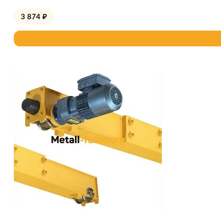
3 874
₽