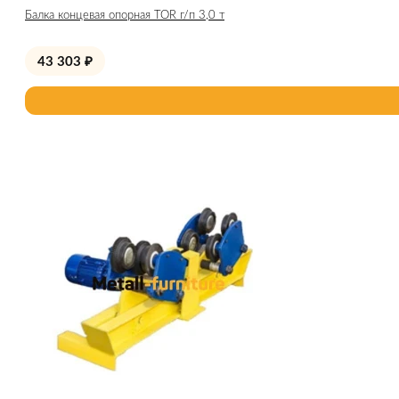
Балка концевая опорная TOR г/п 3,0 т
43 303
₽