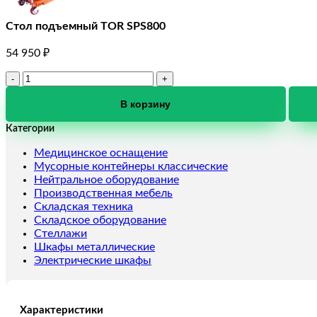
Стол подъемный TOR SPS800
54 950
₽
Количество
товара
Стол
В корзину
подъемный
Категории
TOR
SPS800
Медицинское оснащение
Мусорные контейнеры классические
Нейтральное оборудование
Производственная мебель
Складская техника
Складское оборудование
Стеллажи
Шкафы металлические
Электрические шкафы
Характеристики