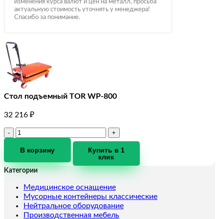
изменения курса валют и цен на металл, просьба
актуальную стоимость уточнять у менеджера!
Спасибо за понимание.
Стол подъемный TOR WP-800
32 216
₽
Количество
товара
Стол
В корзину
Купить в 1
клик
подъемный
TOR
Категории
WP-
800
Медицинское оснащение
Мусорные контейнеры классические
Нейтральное оборудование
Производственная мебель