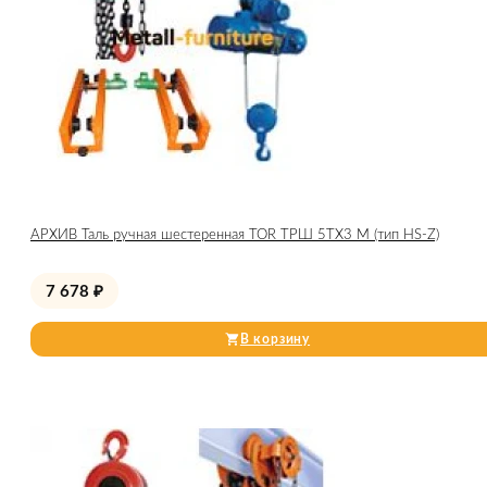
АРХИВ Таль ручная шестеренная TOR ТРШ 5ТХ3 М (тип HS-Z)
7 678
₽
В корзину