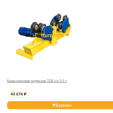
Балка концевая подвесная TOR г/п 3,0 т
43 676
₽
В корзину