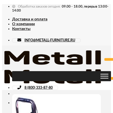
Skip
Обработка заказов сегодня:
09.00 - 18.00, перерыв 13:00-
to
14:00
content
Доставка и оплата
О компании
Контакты
INFO@METALL-FURNITURE.RU
8 (800) 333-87-80
Искать: