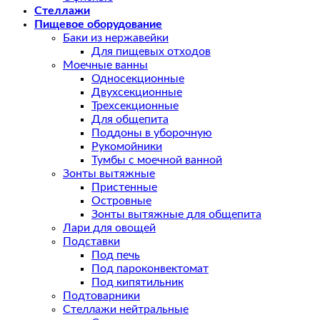
Стеллажи
Пищевое оборудование
Баки из нержавейки
Для пищевых отходов
Моечные ванны
Односекционные
Двухсекционные
Трехсекционные
Для общепита
Поддоны в уборочную
Рукомойники
Тумбы с моечной ванной
Зонты вытяжные
Пристенные
Островные
Зонты вытяжные для общепита
Лари для овощей
Подставки
Под печь
Под пароконвектомат
Под кипятильник
Подтоварники
Стеллажи нейтральные