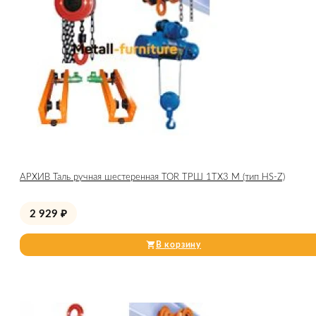
АРХИВ Таль ручная шестеренная TOR ТРШ 1ТХ3 М (тип HS-Z)
2 929
₽
В корзину