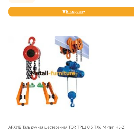
В корзину
АРХИВ Таль ручная шестеренная TOR ТРШ 0,5 ТХ6 М (тип HS-Z)