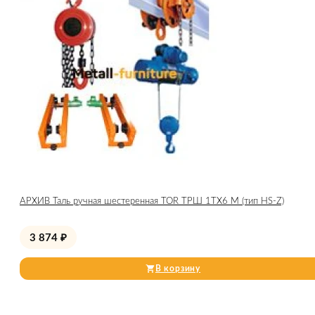
АРХИВ Таль ручная шестеренная TOR ТРШ 1ТХ6 М (тип HS-Z)
3 874
₽
В корзину