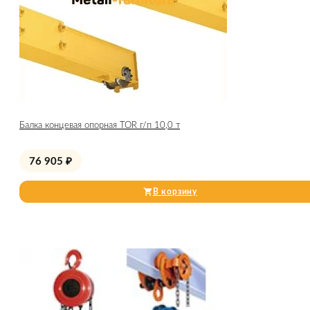
Балка концевая опорная TOR г/п 10,0 т
76 905
₽
В корзину