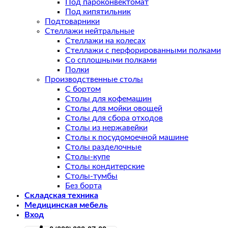
Под пароконвектомат
Под кипятильник
Подтоварники
Стеллажи нейтральные
Стеллажи на колесах
Стеллажи с перфорированными полками
Со сплошными полками
Полки
Производственные столы
С бортом
Столы для кофемашин
Столы для мойки овощей
Столы для сбора отходов
Столы из нержавейки
Столы к посудомоечной машине
Столы разделочные
Столы-купе
Столы кондитерские
Столы-тумбы
Без борта
Складская техника
Медицинская мебель
Вход