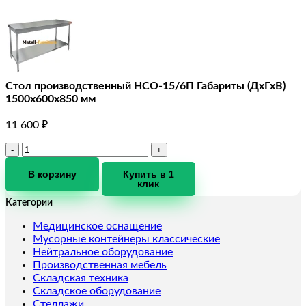
Стол производственный HCO-15/6П Габариты (ДхГхВ)
1500х600х850 мм
11 600
₽
Количество
товара
Стол
В корзину
Купить в 1
клик
производственный
HCO-
Категории
15/6П
Габариты
Медицинское оснащение
(ДхГхВ)
Мусорные контейнеры классические
1500х600х850
Нейтральное оборудование
мм
Производственная мебель
Складская техника
Складское оборудование
Стеллажи