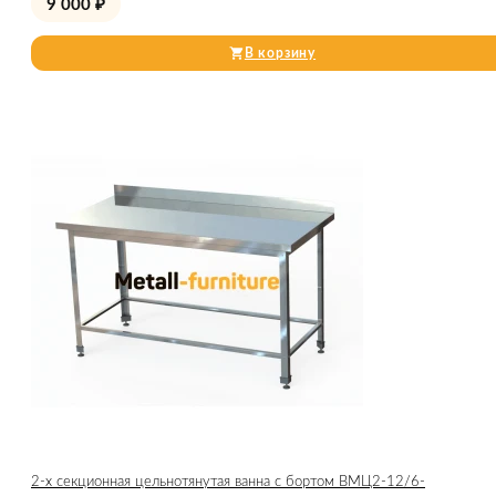
9 000
₽
В корзину
2-х секционная цельнотянутая ванна с бортом ВМЦ2-12/6-