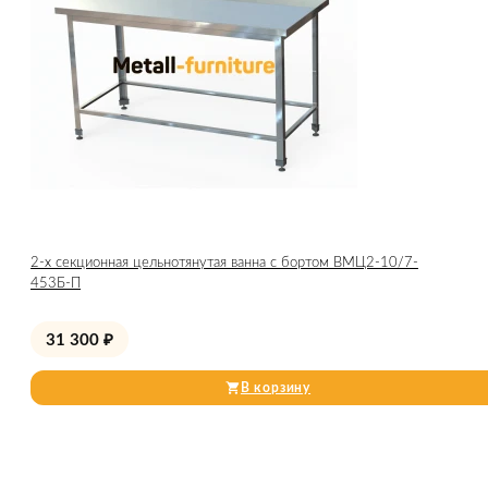
2-х секционная цельнотянутая ванна с бортом ВМЦ2-10/7-
453Б-П
31 300
₽
В корзину