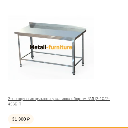
2-х секционная цельнотянутая ванна с бортом ВМЦ2-10/7-
453Б-П
31 300
₽