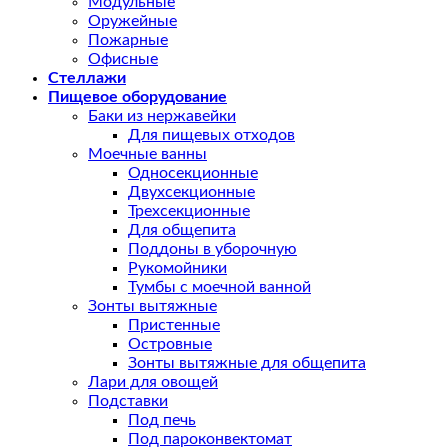
Модульные
Оружейные
Пожарные
Офисные
Стеллажи
Пищевое оборудование
Баки из нержавейки
Для пищевых отходов
Моечные ванны
Односекционные
Двухсекционные
Трехсекционные
Для общепита
Поддоны в уборочную
Рукомойники
Тумбы с моечной ванной
Зонты вытяжные
Пристенные
Островные
Зонты вытяжные для общепита
Лари для овощей
Подставки
Под печь
Под пароконвектомат