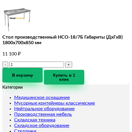
Стол производственный HCO-18/7Б Габариты (ДхГхВ)
1800х700х850 мм
11 100
₽
Количество
товара
Стол
В корзину
Купить в 1
клик
производственный
HCO-
Категории
18/7Б
Габариты
Медицинское оснащение
(ДхГхВ)
Мусорные контейнеры классические
1800х700х850
Нейтральное оборудование
мм
Производственная мебель
Складская техника
Складское оборудование
Стеллажи