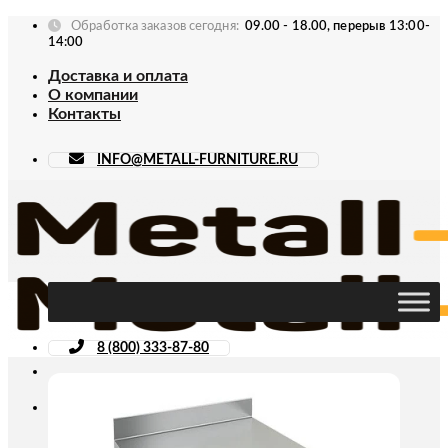
Skip
Обработка заказов сегодня:
09.00 - 18.00, перерыв 13:00-
to
14:00
content
Доставка и оплата
О компании
Контакты
INFO@METALL-FURNITURE.RU
8 (800) 333-87-80
Искать: