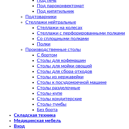
Под печь
Под пароконвектомат
Под кипятильник
Подтоварники
Стеллажи нейтральные
Стеллажи на колесах
Стеллажи с перфорированными полками
Со сплошными полками
Полки
Производственные столы
С бортом
Столы для кофемашин
Столы для мойки овощей
Столы для сбора отходов
Столы из нержавейки
Столы к посудомоечной машине
Столы разделочные
Столы-купе
Столы кондитерские
Столы-тумбы
Без борта
Складская техника
Медицинская мебель
Вход