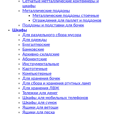
Сетчатые метталлические контейнеры и
шкафы
Металлические поддоны
Металлические поддоны стоечные
Ограждения для паллет и поддонов
Поддоны и подставки для бочек
Шкафы
Для раздельного сбора мусора
Для одежды
Бухгалтерские
Банковские
Архивно-складские
Абонентские
Инструментальные
Картотечные
Компьютерные
Для хранения бочек
Для сбора и хранения ртутных ламп
Для хранения ЛВЖ
Тележки для денег
Шкафы для мобильных телефонов
Шкафы для сумок
Ящики для ветоши
Ящики для песка