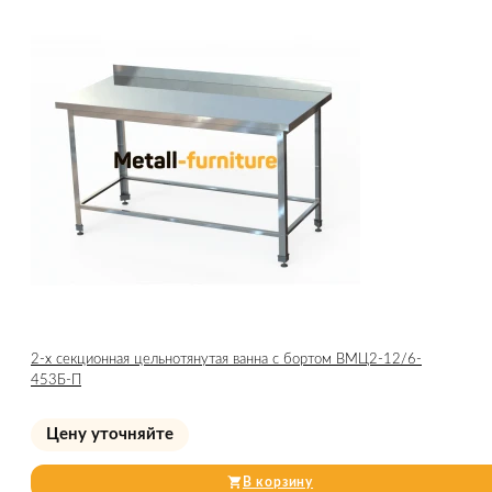
2-х секционная цельнотянутая ванна с бортом ВМЦ2-12/6-
453Б-П
Цену уточняйте
В корзину