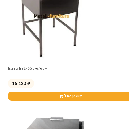
Ванна ВВ1/553-6/6БН
15 120
₽
В корзину