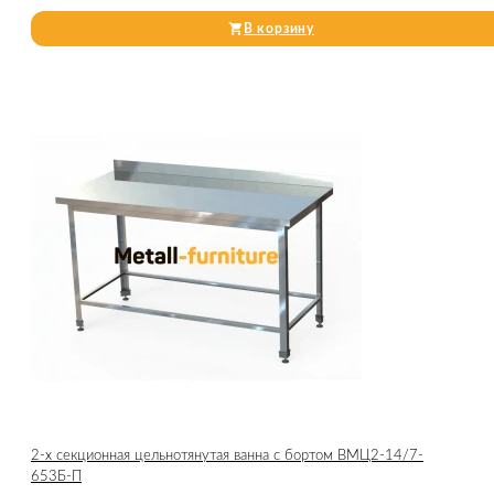
В корзину
2-х секционная цельнотянутая ванна с бортом ВМЦ2-14/7-
653Б-П