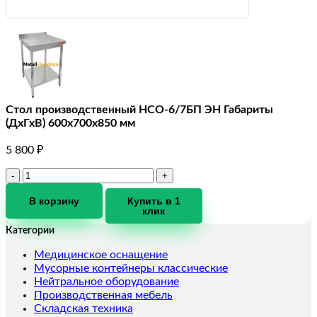
Стол производственный HCO-6/7БП ЭН Габариты
(ДхГхВ) 600х700х850 мм
5 800
₽
Количество
товара
Стол
В корзину
Купить в 1
клик
производственный
HCO-
Категории
6/7БП
ЭН
Медицинское оснащение
Габариты
Мусорные контейнеры классические
(ДхГхВ)
Нейтральное оборудование
600х700х850
Производственная мебель
мм
Складская техника