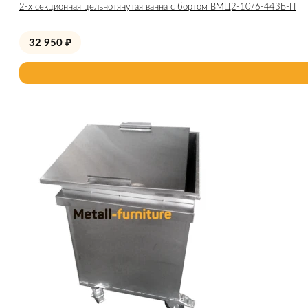
2-х секционная цельнотянутая ванна с бортом ВМЦ2-10/6-443Б-П
32 950
₽