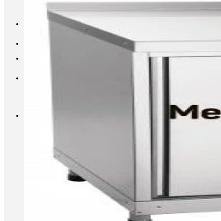
INFO@METALL-FURNITURE.RU
8 (800) 333-87-80
Корзина
Корзина пуста.