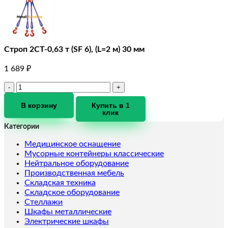
Строп 2СТ-0,63 т (SF 6), (L=2 м) 30 мм
1 689
₽
Количество
товара
Строп
В корзину
Купить в 1
клик
2СТ-0,63
т
Категории
(SF
6),
Медицинское оснащение
(L=2
Мусорные контейнеры классические
м)
Нейтральное оборудование
30
Производственная мебель
мм
Складская техника
Складское оборудование
Стеллажи
Шкафы металлические
Электрические шкафы