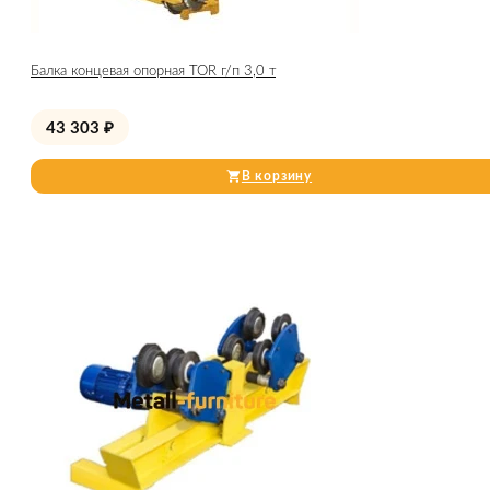
Балка концевая опорная TOR г/п 3,0 т
43 303
₽
В корзину