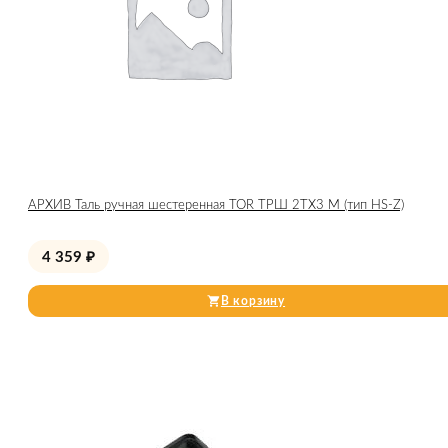
АРХИВ Таль ручная шестеренная TOR ТРШ 2ТХ3 М (тип HS-Z)
4 359
₽
В корзину