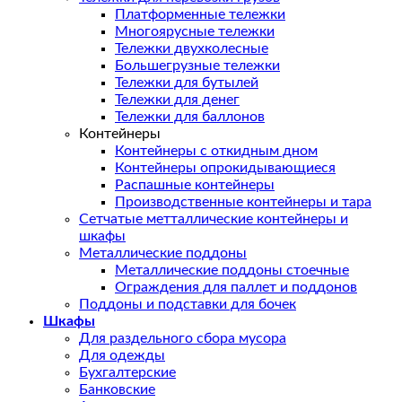
Платформенные тележки
Многоярусные тележки
Тележки двухколесные
Большегрузные тележки
Тележки для бутылей
Тележки для денег
Тележки для баллонов
Контейнеры
Контейнеры с откидным дном
Контейнеры опрокидывающиеся
Распашные контейнеры
Производственные контейнеры и тара
Сетчатые метталлические контейнеры и
шкафы
Металлические поддоны
Металлические поддоны стоечные
Ограждения для паллет и поддонов
Поддоны и подставки для бочек
Шкафы
Для раздельного сбора мусора
Для одежды
Бухгалтерские
Банковские