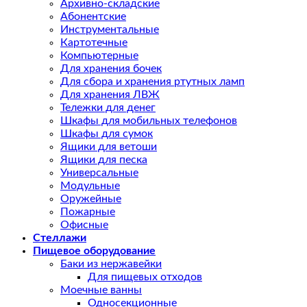
Архивно-складские
Абонентские
Инструментальные
Картотечные
Компьютерные
Для хранения бочек
Для сбора и хранения ртутных ламп
Для хранения ЛВЖ
Тележки для денег
Шкафы для мобильных телефонов
Шкафы для сумок
Ящики для ветоши
Ящики для песка
Универсальные
Модульные
Оружейные
Пожарные
Офисные
Стеллажи
Пищевое оборудование
Баки из нержавейки
Для пищевых отходов
Моечные ванны
Односекционные