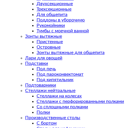
Двухсекционные
Трехсекционные
Для общепита
Поддоны в уборочную
Рукомойники
Тумбы с моечной ванной
Зонты вытяжные
Пристенные
Островные
Зонты вытяжные для общепита
Лари для овощей
Подставки
Под печь
Под пароконвектомат
Под кипятильник
Подтоварники
Стеллажи нейтральные
Стеллажи на колесах
Стеллажи с перфорированными полками
Со сплошными полками
Полки
Производственные столы
С бортом