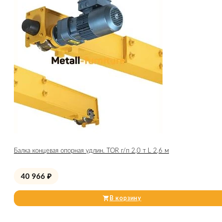
Балка концевая опорная удлин. TOR г/п 2,0 т L 2,6 м
40 966
₽
В корзину