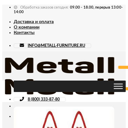
Skip
Обработка заказов сегодня:
09.00 - 18.00, перерыв 13:00-
to
14:00
content
Доставка и оплата
О компании
Контакты
INFO@METALL-FURNITURE.RU
8 (800) 333-87-80
Искать: