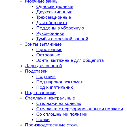
Моечные ванны
Односекционные
Двухсекционные
Трехсекционные
Для общепита
Поддоны в уборочную
Рукомойники
Тумбы с моечной ванной
Зонты вытяжные
Пристенные
Островные
Зонты вытяжные для общепита
Лари для овощей
Подставки
Под печь
Под пароконвектомат
Под кипятильник
Подтоварники
Стеллажи нейтральные
Стеллажи на колесах
Стеллажи с перфорированными полками
Со сплошными полками
Полки
Производственные столы