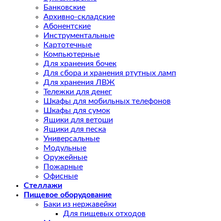
Банковские
Архивно-складские
Абонентские
Инструментальные
Картотечные
Компьютерные
Для хранения бочек
Для сбора и хранения ртутных ламп
Для хранения ЛВЖ
Тележки для денег
Шкафы для мобильных телефонов
Шкафы для сумок
Ящики для ветоши
Ящики для песка
Универсальные
Модульные
Оружейные
Пожарные
Офисные
Стеллажи
Пищевое оборудование
Баки из нержавейки
Для пищевых отходов