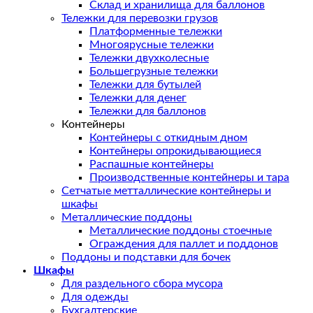
Склад и хранилища для баллонов
Тележки для перевозки грузов
Платформенные тележки
Многоярусные тележки
Тележки двухколесные
Большегрузные тележки
Тележки для бутылей
Тележки для денег
Тележки для баллонов
Контейнеры
Контейнеры с откидным дном
Контейнеры опрокидывающиеся
Распашные контейнеры
Производственные контейнеры и тара
Сетчатые метталлические контейнеры и
шкафы
Металлические поддоны
Металлические поддоны стоечные
Ограждения для паллет и поддонов
Поддоны и подставки для бочек
Шкафы
Для раздельного сбора мусора
Для одежды
Бухгалтерские