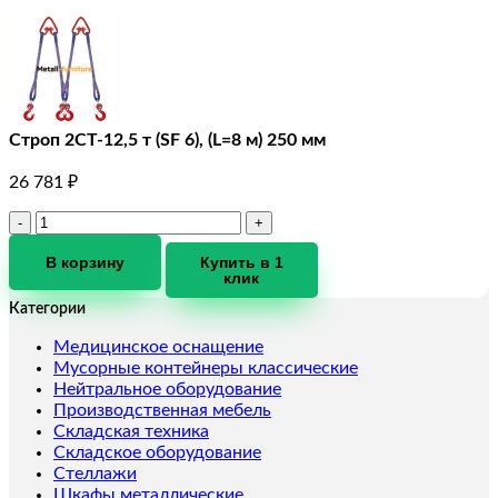
Строп 2СТ-12,5 т (SF 6), (L=8 м) 250 мм
26 781
₽
Количество
товара
Строп
В корзину
Купить в 1
клик
2СТ-12,5
т
Категории
(SF
6),
Медицинское оснащение
(L=8
Мусорные контейнеры классические
м)
Нейтральное оборудование
250
Производственная мебель
мм
Складская техника
Складское оборудование
Стеллажи
Шкафы металлические