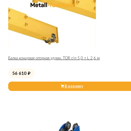
Балка концевая опорная удлин. TOR г/п 5,0 т L 2,6 м
56 610
₽
В корзину