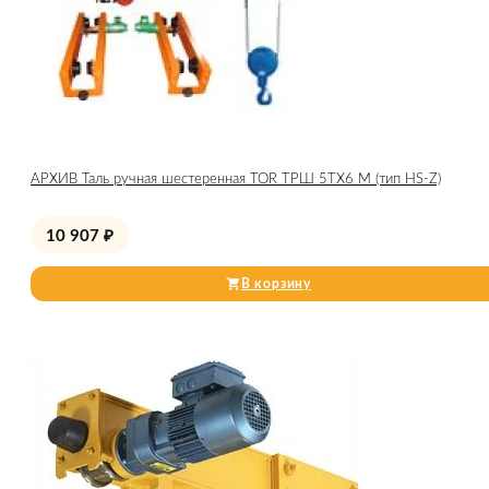
АРХИВ Таль ручная шестеренная TOR ТРШ 5ТХ6 М (тип HS-Z)
10 907
₽
В корзину