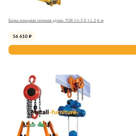
Балка концевая опорная удлин. TOR г/п 5,0 т L 2,6 м
56 610
₽