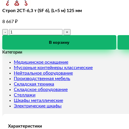
Строп 2СТ-6,3 т (SF 6), (L=5 м) 125 мм
8 667
₽
Количество
товара
Строп
В корзину
2СТ-6,3
Категории
т
(SF
Медицинское оснащение
6),
Мусорные контейнеры классические
(L=5
Нейтральное оборудование
м)
Производственная мебель
125
Складская техника
мм
Складское оборудование
Стеллажи
Шкафы металлические
Электрические шкафы
Характеристики