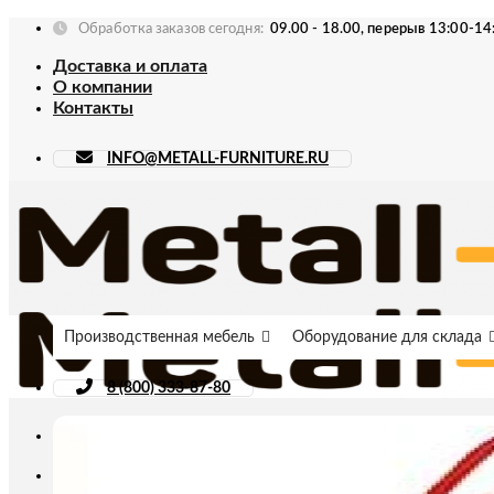
Skip
Обработка заказов сегодня:
09.00 - 18.00, перерыв 13:00-14
to
Доставка и оплата
content
О компании
Контакты
INFO@METALL-FURNITURE.RU
Производственная мебель
Оборудование для склада
8 (800) 333-87-80
Искать: