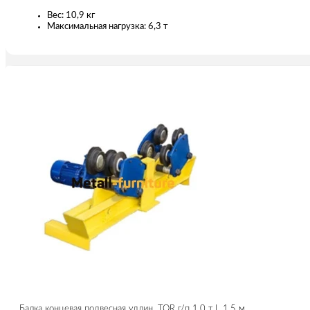
Вес: 10,9 кг
Максимальная нагрузка: 6,3 т
Балка концевая подвесная удлин. TOR г/п 1,0 т L 1,5 м