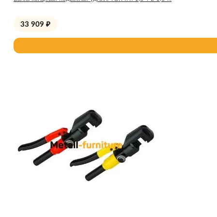
33 909
₽