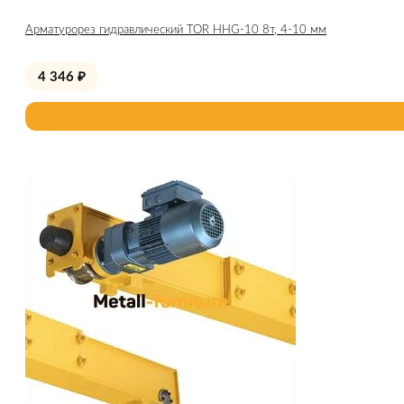
Арматурорез гидравлический TOR HHG-10 8т, 4-10 мм
4 346
₽