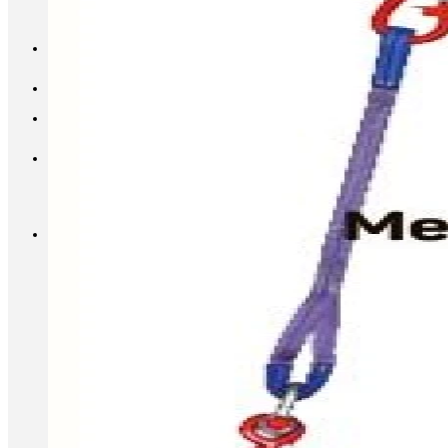
INFO@METALL-FURNITURE.RU
8 (800) 333-87-80
Корзина
Корзина пуста.