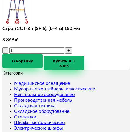
Строп 2СТ-8 т (SF 6), (L=4 м) 150 мм
8 869
₽
Количество
товара
Строп
В корзину
Купить в 1
клик
2СТ-8
т
Категории
(SF
6),
Медицинское оснащение
(L=4
Мусорные контейнеры классические
м)
Нейтральное оборудование
150
Производственная мебель
мм
Складская техника
Складское оборудование
Стеллажи
Шкафы металлические
Электрические шкафы