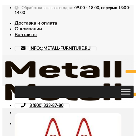
Skip
Обработка заказов сегодня:
09.00 - 18.00, перерыв 13:00-
to
14:00
content
Доставка и оплата
О компании
Контакты
INFO@METALL-FURNITURE.RU
8 (800) 333-87-80
Искать: