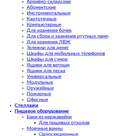
Архивно-складские
Абонентские
Инструментальные
Картотечные
Компьютерные
Для хранения бочек
Для сбора и хранения ртутных ламп
Для хранения ЛВЖ
Тележки для денег
Шкафы для мобильных телефонов
Шкафы для сумок
Ящики для ветоши
Ящики для песка
Универсальные
Модульные
Оружейные
Пожарные
Офисные
Стеллажи
Пищевое оборудование
Баки из нержавейки
Для пищевых отходов
Моечные ванны
Односекционные