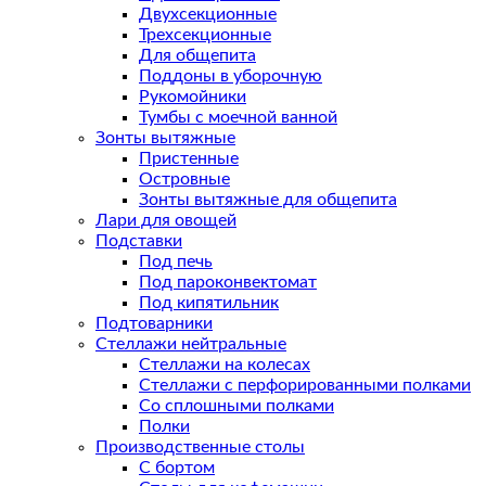
Двухсекционные
Трехсекционные
Для общепита
Поддоны в уборочную
Рукомойники
Тумбы с моечной ванной
Зонты вытяжные
Пристенные
Островные
Зонты вытяжные для общепита
Лари для овощей
Подставки
Под печь
Под пароконвектомат
Под кипятильник
Подтоварники
Стеллажи нейтральные
Стеллажи на колесах
Стеллажи с перфорированными полками
Со сплошными полками
Полки
Производственные столы
С бортом