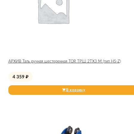
АРХИВ Таль ручная шестеренная TOR ТРШ 2ТХ3 М (тип HS-Z)
4 359
₽
В корзину