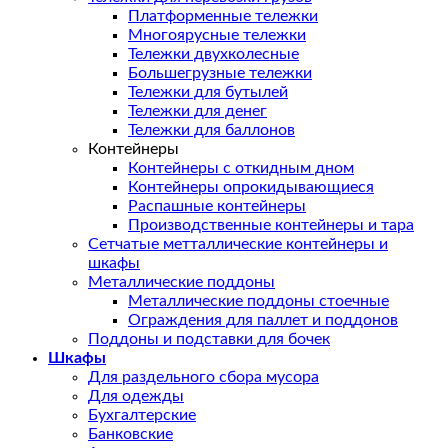
Платформенные тележки
Многоярусные тележки
Тележки двухколесные
Большегрузные тележки
Тележки для бутылей
Тележки для денег
Тележки для баллонов
Контейнеры
Контейнеры с откидным дном
Контейнеры опрокидывающиеся
Распашные контейнеры
Производственные контейнеры и тара
Сетчатые метталлические контейнеры и
шкафы
Металлические поддоны
Металлические поддоны стоечные
Ограждения для паллет и поддонов
Поддоны и подставки для бочек
Шкафы
Для раздельного сбора мусора
Для одежды
Бухгалтерские
Банковские