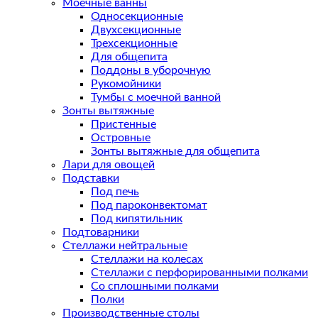
Моечные ванны
Односекционные
Двухсекционные
Трехсекционные
Для общепита
Поддоны в уборочную
Рукомойники
Тумбы с моечной ванной
Зонты вытяжные
Пристенные
Островные
Зонты вытяжные для общепита
Лари для овощей
Подставки
Под печь
Под пароконвектомат
Под кипятильник
Подтоварники
Стеллажи нейтральные
Стеллажи на колесах
Стеллажи с перфорированными полками
Со сплошными полками
Полки
Производственные столы