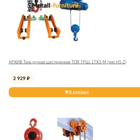
АРХИВ Таль ручная шестеренная TOR ТРШ 1ТХ3 М (тип HS-Z)
2 929
₽
В корзину