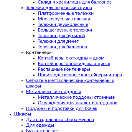
Склад и хранилища для баллонов
Тележки для перевозки грузов
Платформенные тележки
Многоярусные тележки
Тележки двухколесные
Большегрузные тележки
Тележки для бутылей
Тележки для денег
Тележки для баллонов
Контейнеры
Контейнеры с откидным дном
Контейнеры опрокидывающиеся
Распашные контейнеры
Производственные контейнеры и тара
Сетчатые метталлические контейнеры и
шкафы
Металлические поддоны
Металлические поддоны стоечные
Ограждения для паллет и поддонов
Поддоны и подставки для бочек
Шкафы
Для раздельного сбора мусора
Для одежды
Бухгалтерские