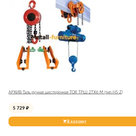
АРХИВ Таль ручная шестеренная TOR ТРШ 2ТХ6 М (тип HS-Z)
5 729
₽
В корзину