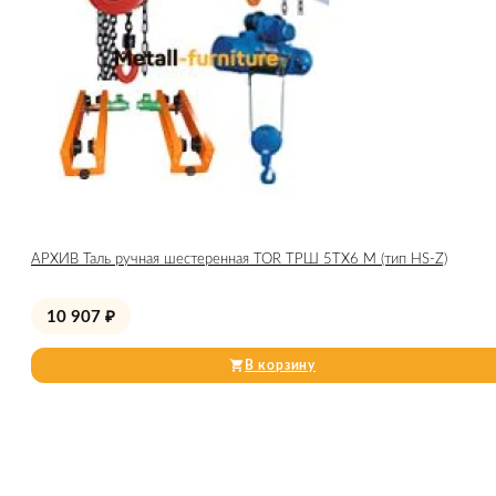
АРХИВ Таль ручная шестеренная TOR ТРШ 5ТХ6 М (тип HS-Z)
10 907
₽
В корзину