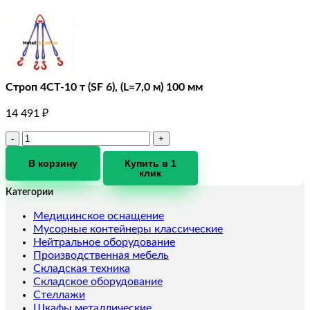
Строп 4СТ-10 т (SF 6), (L=7,0 м) 100 мм
14 491
₽
Количество
товара
Строп
В корзину
Купить в 1
клик
4СТ-10
т
Категории
(SF
6),
Медицинское оснащение
(L=7,0
Мусорные контейнеры классические
м)
Нейтральное оборудование
100
Производственная мебель
мм
Складская техника
Складское оборудование
Стеллажи
Шкафы металлические