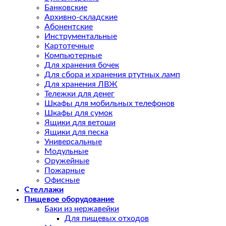
Банковские
Архивно-складские
Абонентские
Инструментальные
Картотечные
Компьютерные
Для хранения бочек
Для сбора и хранения ртутных ламп
Для хранения ЛВЖ
Тележки для денег
Шкафы для мобильных телефонов
Шкафы для сумок
Ящики для ветоши
Ящики для песка
Универсальные
Модульные
Оружейные
Пожарные
Офисные
Стеллажи
Пищевое оборудование
Баки из нержавейки
Для пищевых отходов