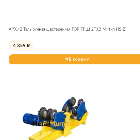
АРХИВ Таль ручная шестеренная TOR ТРШ 2ТХ3 М (тип HS-Z)
4 359
₽
В корзину