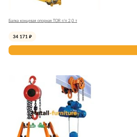
Балка концевая опорная TOR г/п 2,0 т
34 171
₽