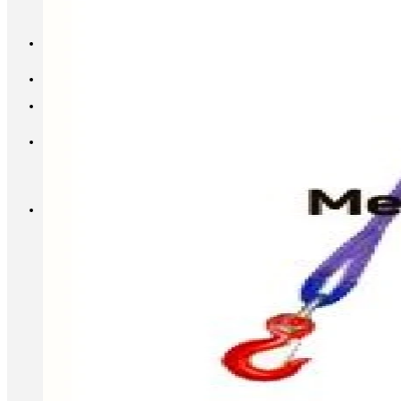
INFO@METALL-FURNITURE.RU
8 (800) 333-87-80
Корзина
Корзина пуста.