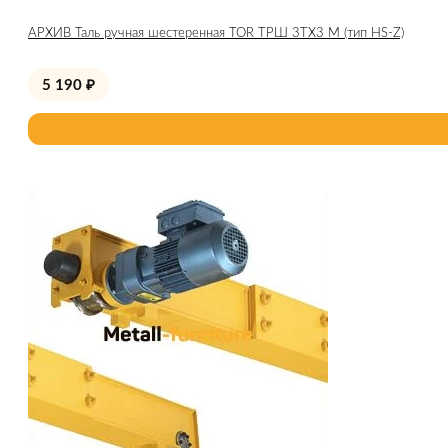
АРХИВ Таль ручная шестеренная TOR ТРШ 3ТХ3 М (тип HS-Z)
5 190
₽