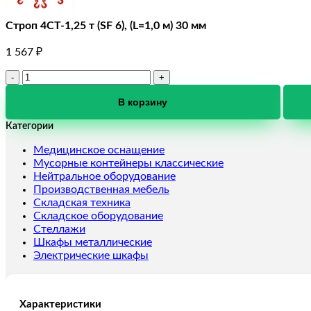
Строп 4СТ-1,25 т (SF 6), (L=1,0 м) 30 мм
1 567
₽
Количество
товара
Строп
В корзину
4СТ-1,25
Категории
т
(SF
Медицинское оснащение
6),
Мусорные контейнеры классические
(L=1,0
Нейтральное оборудование
м)
Производственная мебель
30
Складская техника
мм
Складское оборудование
Стеллажи
Шкафы металлические
Электрические шкафы
Характеристики