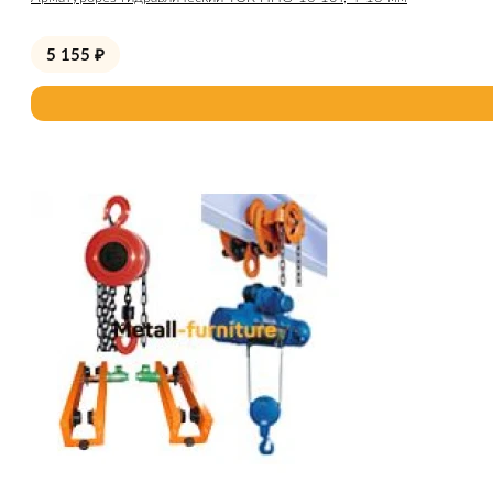
5 155
₽