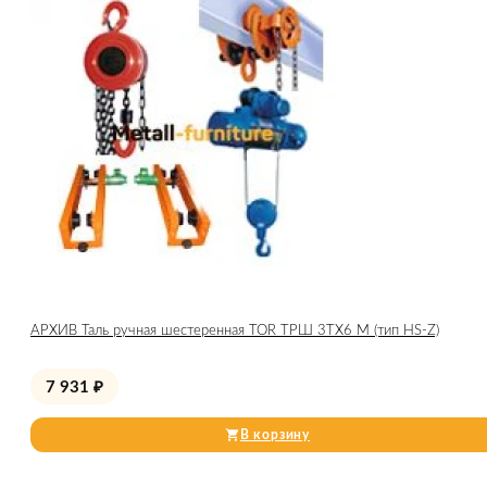
АРХИВ Таль ручная шестеренная TOR ТРШ 3ТХ6 М (тип HS-Z)
7 931
₽
В корзину