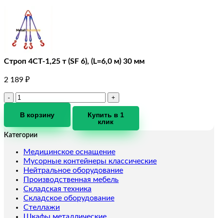
Строп 4СТ-1,25 т (SF 6), (L=6,0 м) 30 мм
2 189
₽
Количество
товара
Строп
В корзину
Купить в 1
клик
4СТ-1,25
т
Категории
(SF
6),
Медицинское оснащение
(L=6,0
Мусорные контейнеры классические
м)
Нейтральное оборудование
30
Производственная мебель
мм
Складская техника
Складское оборудование
Стеллажи
Шкафы металлические