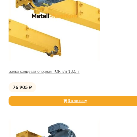
Балка концевая опорная TOR г/п 10,0 т
76 905
₽
В корзину