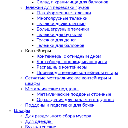
Склад и хранилища для баллонов
Тележки для перевозки грузов
Платформенные тележки
Многоярусные тележки
Тележки двухколесные
Большегрузные тележки
Тележки для бутылей
Тележки для денег
Тележки для баллонов
Контейнеры
Контейнеры с откидным дном
Контейнеры опрокидывающиеся
Распашные контейнеры
Производственные контейнеры и тара
Сетчатые метталлические контейнеры и
шкафы
Металлические поддоны
Металлические поддоны стоечные
Ограждения для паллет и поддонов
Поддоны и подставки для бочек
Шкафы
Для раздельного сбора мусора
Для одежды
Бухгалтерские