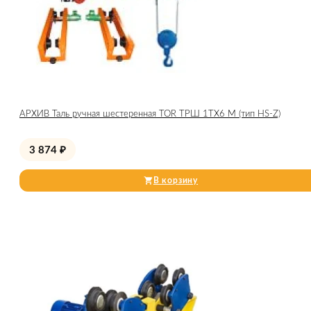
АРХИВ Таль ручная шестеренная TOR ТРШ 1ТХ6 М (тип HS-Z)
3 874
₽
В корзину