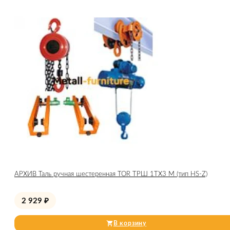
АРХИВ Таль ручная шестеренная TOR ТРШ 1ТХ3 М (тип HS-Z)
2 929
₽
В корзину