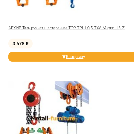
АРХИВ Таль ручная шестеренная TOR ТРШ 0,5 ТХ6 М (тип HS-Z)
3 678
₽
В корзину