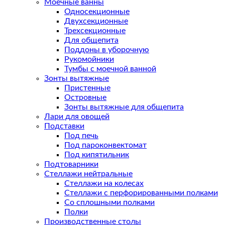
Моечные ванны
Односекционные
Двухсекционные
Трехсекционные
Для общепита
Поддоны в уборочную
Рукомойники
Тумбы с моечной ванной
Зонты вытяжные
Пристенные
Островные
Зонты вытяжные для общепита
Лари для овощей
Подставки
Под печь
Под пароконвектомат
Под кипятильник
Подтоварники
Стеллажи нейтральные
Стеллажи на колесах
Стеллажи с перфорированными полками
Со сплошными полками
Полки
Производственные столы