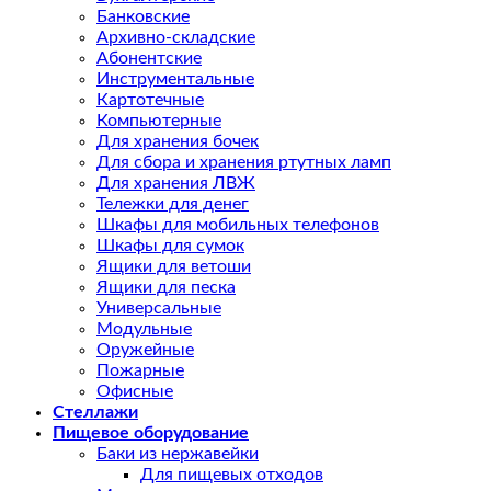
Банковские
Архивно-складские
Абонентские
Инструментальные
Картотечные
Компьютерные
Для хранения бочек
Для сбора и хранения ртутных ламп
Для хранения ЛВЖ
Тележки для денег
Шкафы для мобильных телефонов
Шкафы для сумок
Ящики для ветоши
Ящики для песка
Универсальные
Модульные
Оружейные
Пожарные
Офисные
Стеллажи
Пищевое оборудование
Баки из нержавейки
Для пищевых отходов