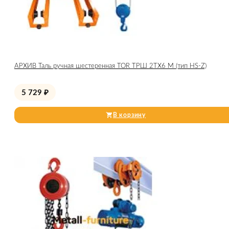
АРХИВ Таль ручная шестеренная TOR ТРШ 2ТХ6 М (тип HS-Z)
5 729
₽
В корзину