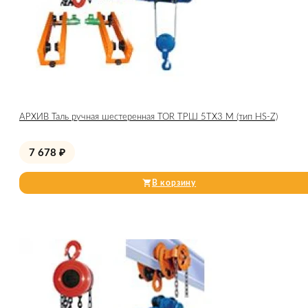
АРХИВ Таль ручная шестеренная TOR ТРШ 5ТХ3 М (тип HS-Z)
7 678
₽
В корзину