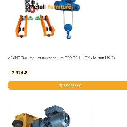
АРХИВ Таль ручная шестеренная TOR ТРШ 1ТХ6 М (тип HS-Z)
3 874
₽
В корзину