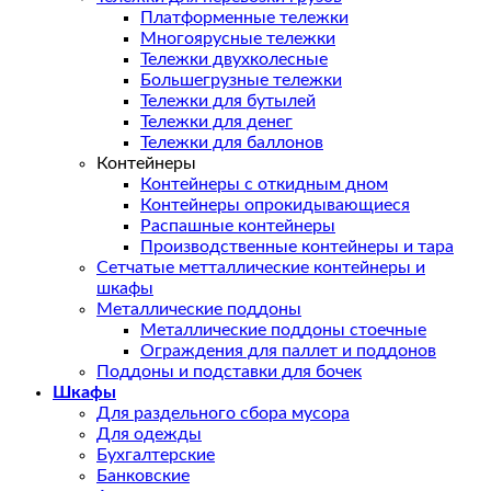
Платформенные тележки
Многоярусные тележки
Тележки двухколесные
Большегрузные тележки
Тележки для бутылей
Тележки для денег
Тележки для баллонов
Контейнеры
Контейнеры с откидным дном
Контейнеры опрокидывающиеся
Распашные контейнеры
Производственные контейнеры и тара
Сетчатые метталлические контейнеры и
шкафы
Металлические поддоны
Металлические поддоны стоечные
Ограждения для паллет и поддонов
Поддоны и подставки для бочек
Шкафы
Для раздельного сбора мусора
Для одежды
Бухгалтерские
Банковские