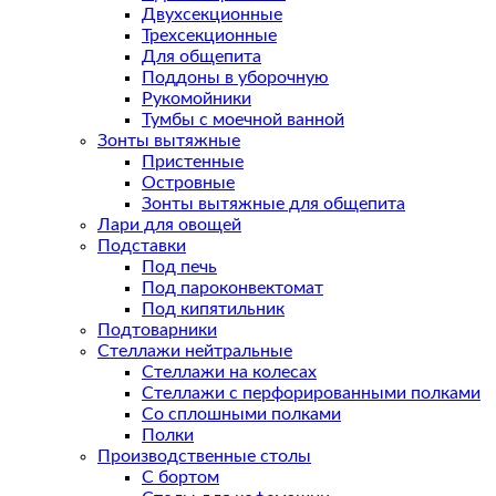
Двухсекционные
Трехсекционные
Для общепита
Поддоны в уборочную
Рукомойники
Тумбы с моечной ванной
Зонты вытяжные
Пристенные
Островные
Зонты вытяжные для общепита
Лари для овощей
Подставки
Под печь
Под пароконвектомат
Под кипятильник
Подтоварники
Стеллажи нейтральные
Стеллажи на колесах
Стеллажи с перфорированными полками
Со сплошными полками
Полки
Производственные столы
С бортом