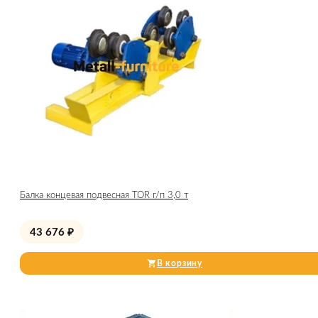
Балка концевая подвесная TOR г/п 3,0 т
43 676
₽
В корзину