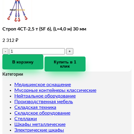
Строп 4СТ-2,5 т (SF 6), (L=4,0 м) 30 мм
2 312
₽
Количество
товара
Строп
В корзину
Купить в 1
клик
4СТ-2,5
т
Категории
(SF
6),
Медицинское оснащение
(L=4,0
Мусорные контейнеры классические
м)
Нейтральное оборудование
30
Производственная мебель
мм
Складская техника
Складское оборудование
Стеллажи
Шкафы металлические
Электрические шкафы