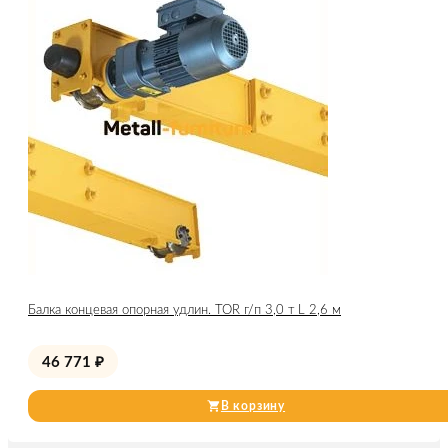
Балка концевая опорная удлин. TOR г/п 3,0 т L 2,6 м
46 771
₽
В корзину