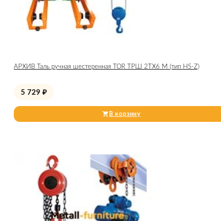
АРХИВ Таль ручная шестеренная TOR ТРШ 2ТХ6 М (тип HS-Z)
5 729
₽
В корзину