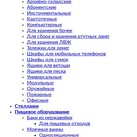
Архивно-складские
Абонентские
Инструментальные
Картотечные
Компьютерные
Для хранения бочек
Для сбора и хранения ртутных ламп
Для хранения ЛВЖ
Тележки для денег
Шкафы для мобильных телефонов
Шкафы для сумок
Ящики для ветоши
Ящики для песка
Универсальные
Модульные
Оружейные
Пожарные
Офисные
Стеллажи
Пищевое оборудование
Баки из нержавейки
Для пищевых отходов
Моечные ванны
Односекционные