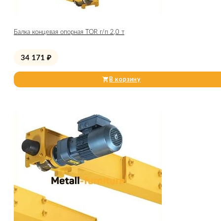
Балка концевая опорная TOR г/п 2,0 т
34 171
₽
В корзину