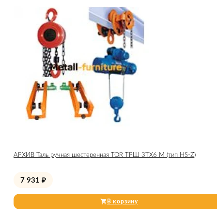
АРХИВ Таль ручная шестеренная TOR ТРШ 3ТХ6 М (тип HS-Z)
7 931
₽
В корзину