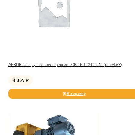
АРХИВ Таль ручная шестеренная TOR ТРШ 2ТХ3 М (тип HS-Z)
4 359
₽
В корзину