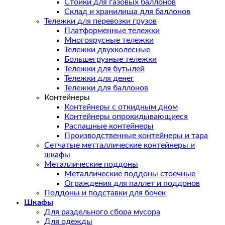
Стойки для газовых баллонов
Склад и хранилища для баллонов
Тележки для перевозки грузов
Платформенные тележки
Многоярусные тележки
Тележки двухколесные
Большегрузные тележки
Тележки для бутылей
Тележки для денег
Тележки для баллонов
Контейнеры
Контейнеры с откидным дном
Контейнеры опрокидывающиеся
Распашные контейнеры
Производственные контейнеры и тара
Сетчатые метталлические контейнеры и
шкафы
Металлические поддоны
Металлические поддоны стоечные
Ограждения для паллет и поддонов
Поддоны и подставки для бочек
Шкафы
Для раздельного сбора мусора
Для одежды