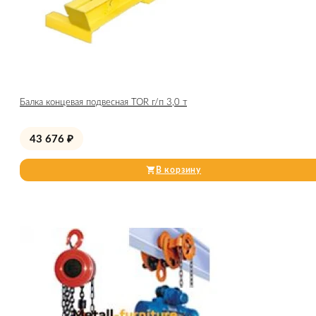
Балка концевая подвесная TOR г/п 3,0 т
43 676
₽
В корзину