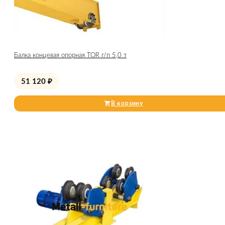
Балка концевая опорная TOR г/п 5,0 т
51 120
₽
В корзину