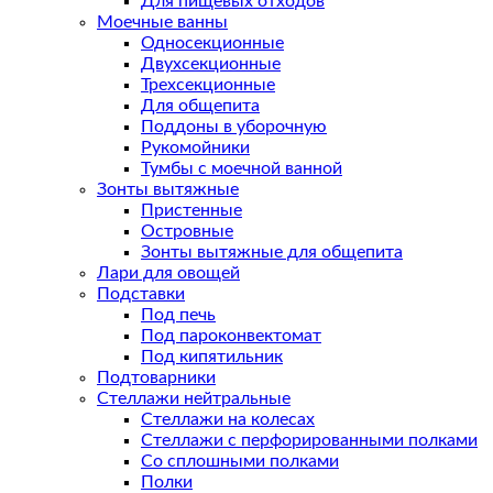
Для пищевых отходов
Моечные ванны
Односекционные
Двухсекционные
Трехсекционные
Для общепита
Поддоны в уборочную
Рукомойники
Тумбы с моечной ванной
Зонты вытяжные
Пристенные
Островные
Зонты вытяжные для общепита
Лари для овощей
Подставки
Под печь
Под пароконвектомат
Под кипятильник
Подтоварники
Стеллажи нейтральные
Стеллажи на колесах
Стеллажи с перфорированными полками
Со сплошными полками
Полки