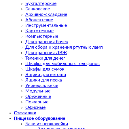
Бухгалтерские
Банковские
Архивно-складские
Абонентские
Инструментальные
Картотечные
Компьютерные
Для хранения бочек
Для сбора и хранения ртутных ламп
Для хранения ЛВЖ
Тележки для денег
Шкафы для мобильных телефонов
Шкафы для сумок
Ящики для ветоши
Ящики для песка
Универсальные
Модульные
Оружейные
Пожарные
Офисные
Стеллажи
Пищевое оборудование
Баки из нержавейки