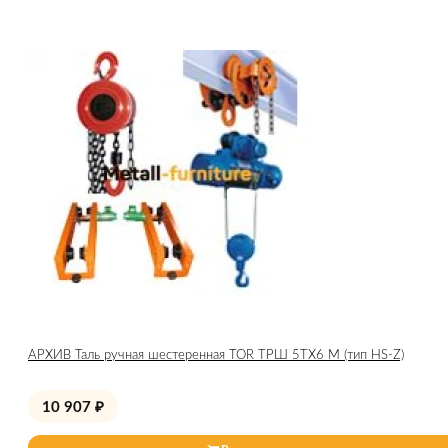
АРХИВ Таль ручная шестеренная TOR ТРШ 5ТХ6 М (тип HS-Z)
10 907
₽