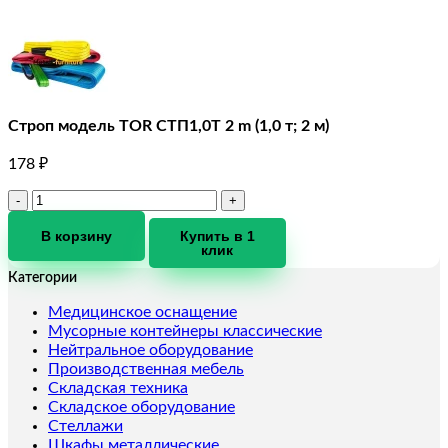
Строп модель TOR СТП1,0T 2 m (1,0 т; 2 м)
178
₽
Количество
товара
Строп
В корзину
Купить в 1
клик
модель
TOR
Категории
СТП1,0T
2
Медицинское оснащение
m
Мусорные контейнеры классические
(1,0
Нейтральное оборудование
т;
Производственная мебель
2
Складская техника
м)
Складское оборудование
Стеллажи
Шкафы металлические