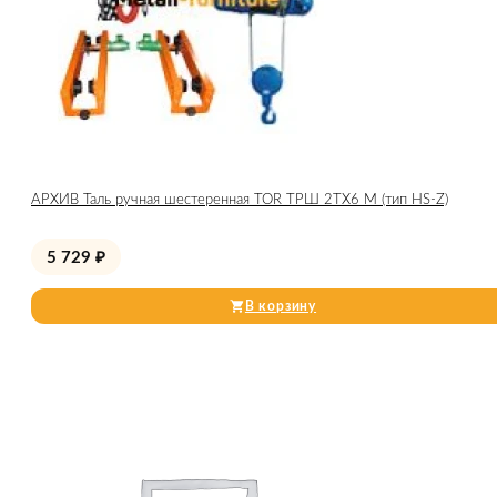
АРХИВ Таль ручная шестеренная TOR ТРШ 2ТХ6 М (тип HS-Z)
5 729
₽
В корзину