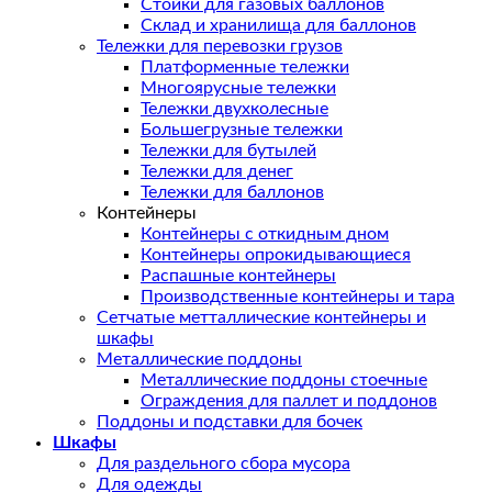
Стойки для газовых баллонов
Склад и хранилища для баллонов
Тележки для перевозки грузов
Платформенные тележки
Многоярусные тележки
Тележки двухколесные
Большегрузные тележки
Тележки для бутылей
Тележки для денег
Тележки для баллонов
Контейнеры
Контейнеры с откидным дном
Контейнеры опрокидывающиеся
Распашные контейнеры
Производственные контейнеры и тара
Сетчатые метталлические контейнеры и
шкафы
Металлические поддоны
Металлические поддоны стоечные
Ограждения для паллет и поддонов
Поддоны и подставки для бочек
Шкафы
Для раздельного сбора мусора
Для одежды