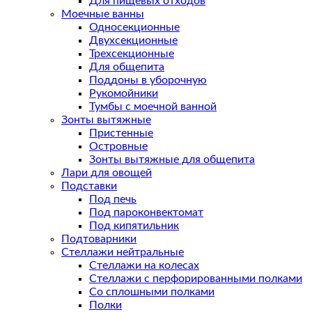
Для пищевых отходов
Моечные ванны
Односекционные
Двухсекционные
Трехсекционные
Для общепита
Поддоны в уборочную
Рукомойники
Тумбы с моечной ванной
Зонты вытяжные
Пристенные
Островные
Зонты вытяжные для общепита
Лари для овощей
Подставки
Под печь
Под пароконвектомат
Под кипятильник
Подтоварники
Стеллажи нейтральные
Стеллажи на колесах
Стеллажи с перфорированными полками
Со сплошными полками
Полки