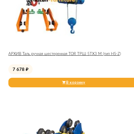
АРХИВ Таль ручная шестеренная TOR ТРШ 5ТХ3 М (тип HS-Z)
7 678
₽
В корзину