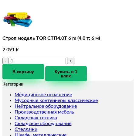
Строп модель TOR СТП4,0T 6 m (4,0 т; 6 м)
2 091
₽
Количество
товара
Строп
В корзину
Купить в 1
клик
модель
TOR
Категории
СТП4,0T
6
Медицинское оснащение
m
Мусорные контейнеры классические
(4,0
Нейтральное оборудование
т;
Производственная мебель
6
Складская техника
м)
Складское оборудование
Стеллажи
Шкафы металлические