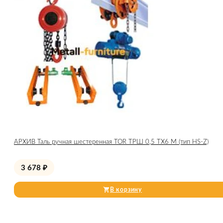
АРХИВ Таль ручная шестеренная TOR ТРШ 0,5 ТХ6 М (тип HS-Z)
3 678
₽
В корзину