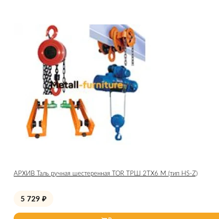
АРХИВ Таль ручная шестеренная TOR ТРШ 2ТХ6 М (тип HS-Z)
5 729
₽