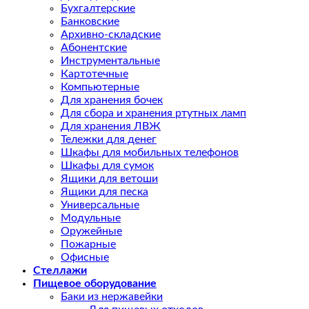
Бухгалтерские
Банковские
Архивно-складские
Абонентские
Инструментальные
Картотечные
Компьютерные
Для хранения бочек
Для сбора и хранения ртутных ламп
Для хранения ЛВЖ
Тележки для денег
Шкафы для мобильных телефонов
Шкафы для сумок
Ящики для ветоши
Ящики для песка
Универсальные
Модульные
Оружейные
Пожарные
Офисные
Стеллажи
Пищевое оборудование
Баки из нержавейки