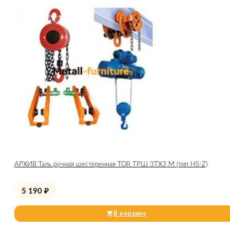
АРХИВ Таль ручная шестеренная TOR ТРШ 3ТХ3 М (тип HS-Z)
5 190
₽
В корзину