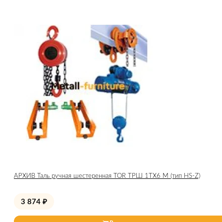
АРХИВ Таль ручная шестеренная TOR ТРШ 1ТХ6 М (тип HS-Z)
3 874
₽