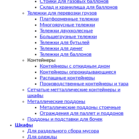
Стойки для газовых баллонов
Склад и хранилища для баллонов
Тележки для перевозки грузов
Платформенные тележки
Многоярусные тележки
Тележки двухколесные
Большегрузные тележки
Тележки для бутылей
Тележки для денег
Тележки для баллонов
Контейнеры
Контейнеры с откидным дном
Контейнеры опрокидывающиеся
Распашные контейнеры
Производственные контейнеры и тара
Сетчатые метталлические контейнеры и
шкафы
Металлические поддоны
Металлические поддоны стоечные
Ограждения для паллет и поддонов
Поддоны и подставки для бочек
Шкафы
Для раздельного сбора мусора
Для одежды