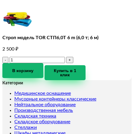
Строп модель TOR СТП6,0T 6 m (6,0 т; 6 м)
2 500
₽
Количество
товара
Строп
В корзину
Купить в 1
клик
модель
TOR
Категории
СТП6,0T
6
Медицинское оснащение
m
Мусорные контейнеры классические
(6,0
Нейтральное оборудование
т;
Производственная мебель
6
Складская техника
м)
Складское оборудование
Стеллажи
Шкафы металлические