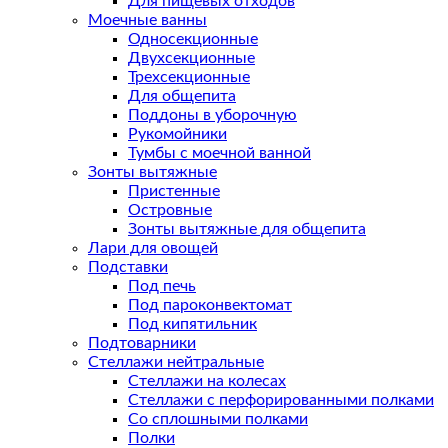
Для пищевых отходов
Моечные ванны
Односекционные
Двухсекционные
Трехсекционные
Для общепита
Поддоны в уборочную
Рукомойники
Тумбы с моечной ванной
Зонты вытяжные
Пристенные
Островные
Зонты вытяжные для общепита
Лари для овощей
Подставки
Под печь
Под пароконвектомат
Под кипятильник
Подтоварники
Стеллажи нейтральные
Стеллажи на колесах
Стеллажи с перфорированными полками
Со сплошными полками
Полки