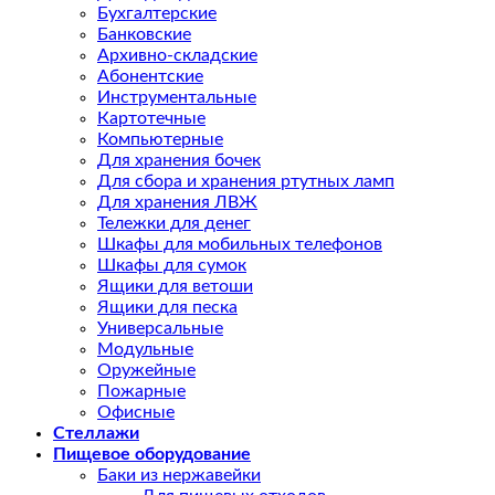
Бухгалтерские
Банковские
Архивно-складские
Абонентские
Инструментальные
Картотечные
Компьютерные
Для хранения бочек
Для сбора и хранения ртутных ламп
Для хранения ЛВЖ
Тележки для денег
Шкафы для мобильных телефонов
Шкафы для сумок
Ящики для ветоши
Ящики для песка
Универсальные
Модульные
Оружейные
Пожарные
Офисные
Стеллажи
Пищевое оборудование
Баки из нержавейки