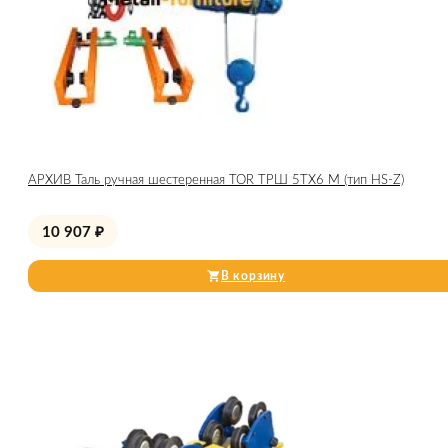
АРХИВ Таль ручная шестеренная TOR ТРШ 5ТХ6 М (тип HS-Z)
10 907
₽
В корзину