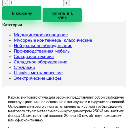
Количество
товара
Стул
В корзину
Купить в 1
клик
винтовой
со
Категории
спинкой
сложной
Медицинское оснащение
формы
Мусорные контейнеры классические
СтПТ-02
Нейтральное оборудование
(Артикул:
Производственная мебель
6209)
Складская техника
Складское оборудование
Стеллажи
Шкафы металлические
Электрические шкафы
Каркас винтового стула для рабочих представляет собой разборную
конструкцию: нижнее основание с пятилучьем и сидение со спинкой.
Основание винтового стула изготовлено из круглой трубы.Сидение
винтового стула: металлический круг диаметром 250х3 мм, настил:
фанера 10 мм, плотный поролон 20 или 50 мм, обтянут кожзамом
или офисной тканью.