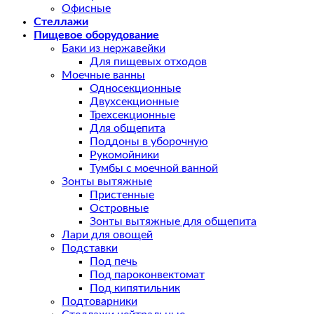
Офисные
Стеллажи
Пищевое оборудование
Баки из нержавейки
Для пищевых отходов
Моечные ванны
Односекционные
Двухсекционные
Трехсекционные
Для общепита
Поддоны в уборочную
Рукомойники
Тумбы с моечной ванной
Зонты вытяжные
Пристенные
Островные
Зонты вытяжные для общепита
Лари для овощей
Подставки
Под печь
Под пароконвектомат
Под кипятильник
Подтоварники