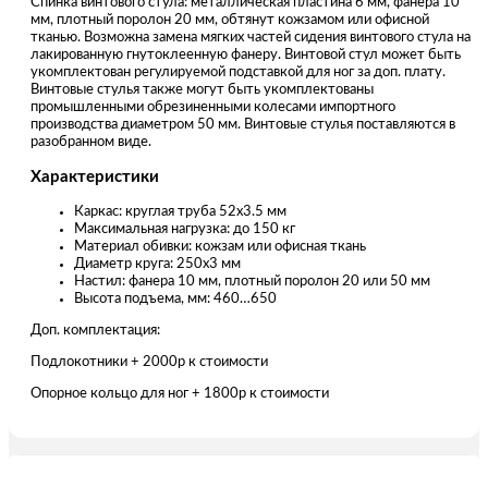
Спинка винтового стула: металлическая пластина 6 мм, фанера 10
мм, плотный поролон 20 мм, обтянут кожзамом или офисной
тканью. Возможна замена мягких частей сидения винтового стула на
лакированную гнутоклеенную фанеру. Винтовой стул может быть
укомплектован регулируемой подставкой для ног за доп. плату.
Винтовые стулья также могут быть укомплектованы
промышленными обрезиненными колесами импортного
производства диаметром 50 мм. Винтовые стулья поставляются в
разобранном виде.
Характеристики
Каркас: круглая труба 52х3.5 мм
Максимальная нагрузка: до 150 кг
Материал обивки: кожзам или офисная ткань
Диаметр круга: 250х3 мм
Настил: фанера 10 мм, плотный поролон 20 или 50 мм
Высота подъема, мм: 460…650
Доп. комплектация:
Подлокотники + 2000р к стоимости
Опорное кольцо для ног + 1800р к стоимости