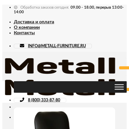
Skip
Обработка заказов сегодня:
09.00 - 18.00, перерыв 13:00-
to
14:00
content
Доставка и оплата
О компании
Контакты
INFO@METALL-FURNITURE.RU
8 (800) 333-87-80
Искать: