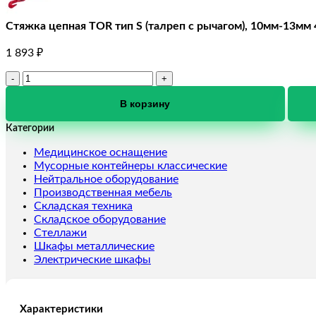
Стяжка цепная TOR тип S (талреп с рычагом), 10мм-13мм 
1 893
₽
Количество
товара
Стяжка
В корзину
цепная
Категории
TOR
тип
Медицинское оснащение
S
Мусорные контейнеры классические
(талреп
Нейтральное оборудование
с
Производственная мебель
рычагом),
Складская техника
10мм-13мм
Складское оборудование
4170кг
Стеллажи
(9200LBS)
Шкафы металлические
Электрические шкафы
Характеристики