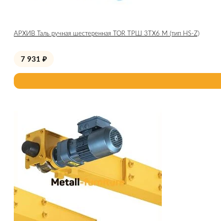
АРХИВ Таль ручная шестеренная TOR ТРШ 3ТХ6 М (тип HS-Z)
7 931
₽