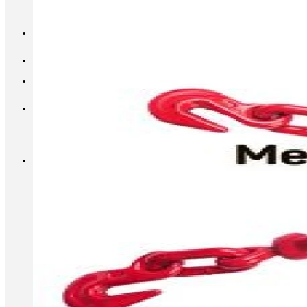
INFO@METALL-FURNITURE.RU
8 (800) 333-87-80
Корзина
Корзина пуста.