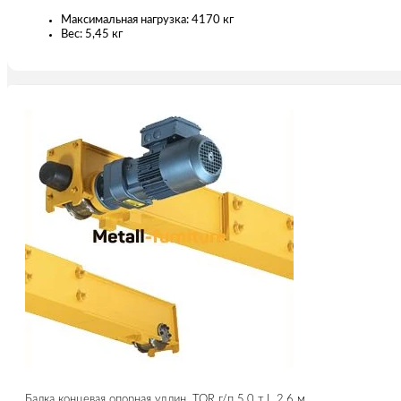
Максимальная нагрузка: 4170 кг
Вес: 5,45 кг
Балка концевая опорная удлин. TOR г/п 5,0 т L 2,6 м