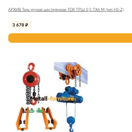
АРХИВ Таль ручная шестеренная TOR ТРШ 0,5 ТХ6 М (тип HS-Z)
3 678
₽