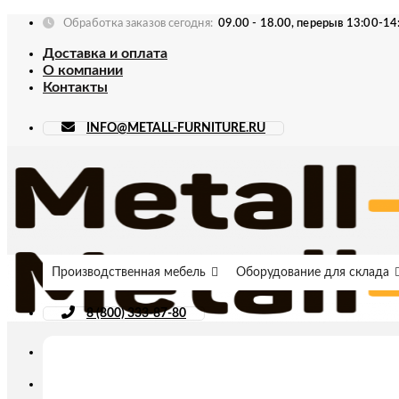
Skip
Обработка заказов сегодня:
09.00 - 18.00, перерыв 13:00-14
to
Доставка и оплата
content
О компании
Контакты
INFO@METALL-FURNITURE.RU
Производственная мебель
Оборудование для склада
8 (800) 333-87-80
Искать: