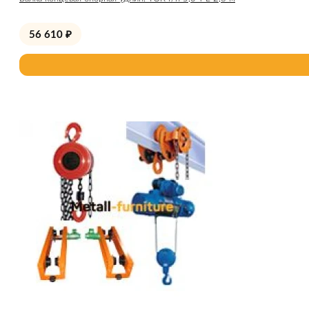
56 610
₽