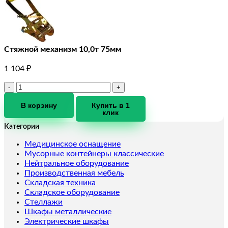
Стяжной механизм 10,0т 75мм
1 104
₽
Количество
товара
Стяжной
В корзину
Купить в 1
клик
механизм
10,0т
Категории
75мм
Медицинское оснащение
Мусорные контейнеры классические
Нейтральное оборудование
Производственная мебель
Складская техника
Складское оборудование
Стеллажи
Шкафы металлические
Электрические шкафы