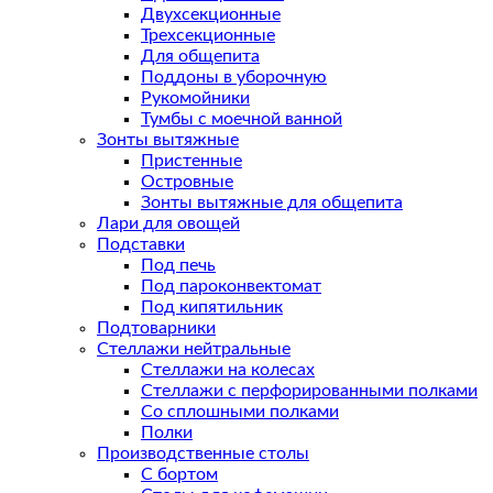
Двухсекционные
Трехсекционные
Для общепита
Поддоны в уборочную
Рукомойники
Тумбы с моечной ванной
Зонты вытяжные
Пристенные
Островные
Зонты вытяжные для общепита
Лари для овощей
Подставки
Под печь
Под пароконвектомат
Под кипятильник
Подтоварники
Стеллажи нейтральные
Стеллажи на колесах
Стеллажи с перфорированными полками
Со сплошными полками
Полки
Производственные столы
С бортом