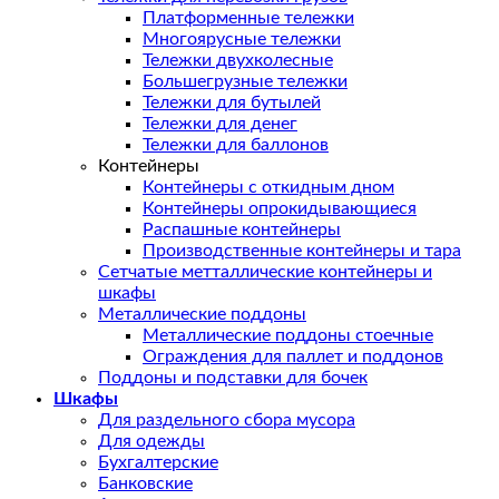
Платформенные тележки
Многоярусные тележки
Тележки двухколесные
Большегрузные тележки
Тележки для бутылей
Тележки для денег
Тележки для баллонов
Контейнеры
Контейнеры с откидным дном
Контейнеры опрокидывающиеся
Распашные контейнеры
Производственные контейнеры и тара
Сетчатые метталлические контейнеры и
шкафы
Металлические поддоны
Металлические поддоны стоечные
Ограждения для паллет и поддонов
Поддоны и подставки для бочек
Шкафы
Для раздельного сбора мусора
Для одежды
Бухгалтерские
Банковские