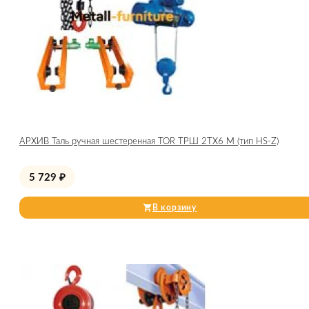
АРХИВ Таль ручная шестеренная TOR ТРШ 2ТХ6 М (тип HS-Z)
5 729
₽
В корзину