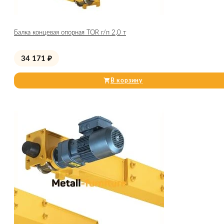
Балка концевая опорная TOR г/п 2,0 т
34 171
₽
В корзину