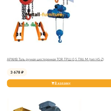
АРХИВ Таль ручная шестеренная TOR ТРШ 0,5 ТХ6 М (тип HS-Z)
3 678
₽
В корзину