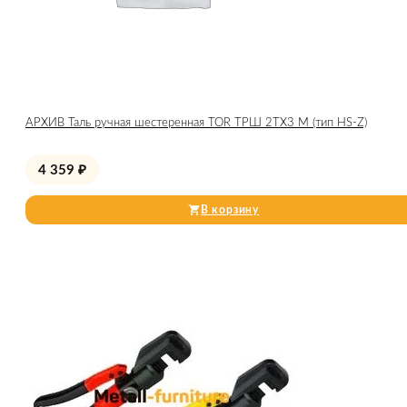
АРХИВ Таль ручная шестеренная TOR ТРШ 2ТХ3 М (тип HS-Z)
4 359
₽
В корзину