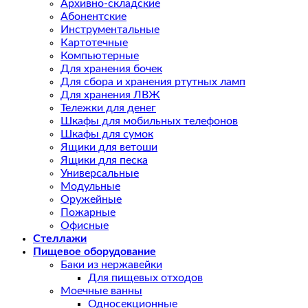
Архивно-складские
Абонентские
Инструментальные
Картотечные
Компьютерные
Для хранения бочек
Для сбора и хранения ртутных ламп
Для хранения ЛВЖ
Тележки для денег
Шкафы для мобильных телефонов
Шкафы для сумок
Ящики для ветоши
Ящики для песка
Универсальные
Модульные
Оружейные
Пожарные
Офисные
Стеллажи
Пищевое оборудование
Баки из нержавейки
Для пищевых отходов
Моечные ванны
Односекционные