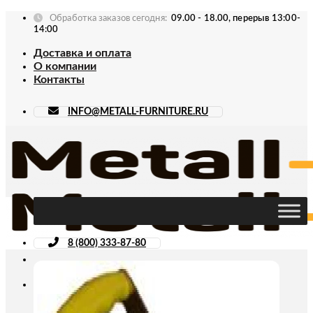
Skip
Обработка заказов сегодня:
09.00 - 18.00, перерыв 13:00-
to
14:00
content
Доставка и оплата
О компании
Контакты
INFO@METALL-FURNITURE.RU
8 (800) 333-87-80
Искать: