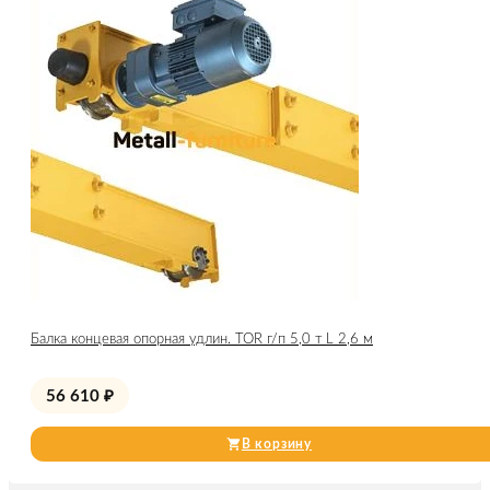
Балка концевая опорная удлин. TOR г/п 5,0 т L 2,6 м
56 610
₽
В корзину