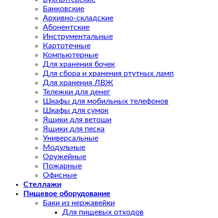
Банковские
Архивно-складские
Абонентские
Инструментальные
Картотечные
Компьютерные
Для хранения бочек
Для сбора и хранения ртутных ламп
Для хранения ЛВЖ
Тележки для денег
Шкафы для мобильных телефонов
Шкафы для сумок
Ящики для ветоши
Ящики для песка
Универсальные
Модульные
Оружейные
Пожарные
Офисные
Стеллажи
Пищевое оборудование
Баки из нержавейки
Для пищевых отходов