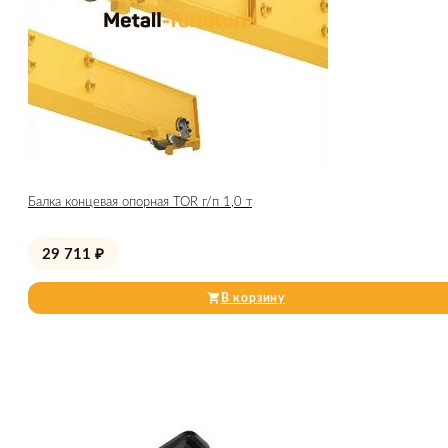
Балка концевая опорная TOR г/п 1,0 т
29 711
₽
В корзину