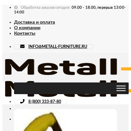
Skip
Обработка заказов сегодня:
09.00 - 18.00, перерыв 13:00-
to
14:00
content
Доставка и оплата
О компании
Контакты
INFO@METALL-FURNITURE.RU
8 (800) 333-87-80
Искать: