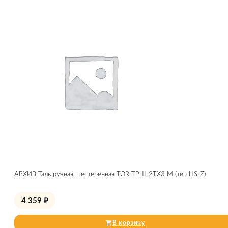
АРХИВ Таль ручная шестеренная TOR ТРШ 2ТХ3 М (тип HS-Z)
4 359
₽
В корзину