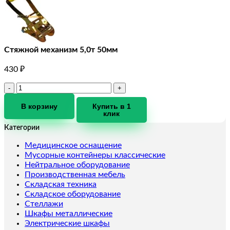
Стяжной механизм 5,0т 50мм
430
₽
Количество
товара
Стяжной
В корзину
Купить в 1
клик
механизм
5,0т
Категории
50мм
Медицинское оснащение
Мусорные контейнеры классические
Нейтральное оборудование
Производственная мебель
Складская техника
Складское оборудование
Стеллажи
Шкафы металлические
Электрические шкафы