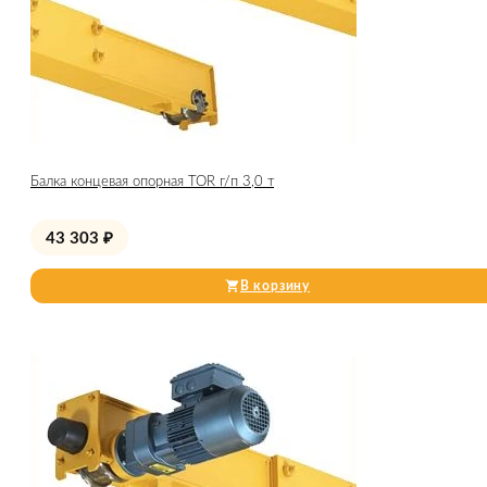
Балка концевая опорная TOR г/п 3,0 т
43 303
₽
В корзину