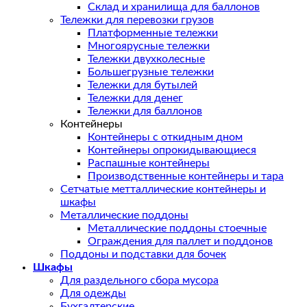
Склад и хранилища для баллонов
Тележки для перевозки грузов
Платформенные тележки
Многоярусные тележки
Тележки двухколесные
Большегрузные тележки
Тележки для бутылей
Тележки для денег
Тележки для баллонов
Контейнеры
Контейнеры с откидным дном
Контейнеры опрокидывающиеся
Распашные контейнеры
Производственные контейнеры и тара
Сетчатые метталлические контейнеры и
шкафы
Металлические поддоны
Металлические поддоны стоечные
Ограждения для паллет и поддонов
Поддоны и подставки для бочек
Шкафы
Для раздельного сбора мусора
Для одежды
Бухгалтерские