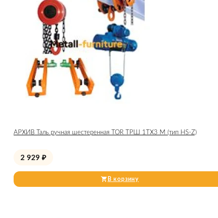
АРХИВ Таль ручная шестеренная TOR ТРШ 1ТХ3 М (тип HS-Z)
2 929
₽
В корзину