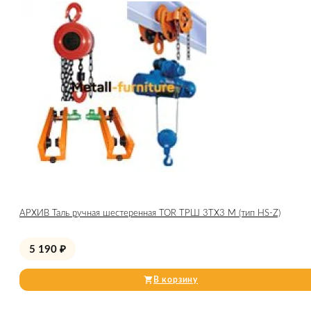
АРХИВ Таль ручная шестеренная TOR ТРШ 3ТХ3 М (тип HS-Z)
5 190
₽
В корзину