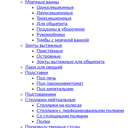
Моечные ванны
Односекционные
Двухсекционные
Трехсекционные
Для общепита
Поддоны в уборочную
Рукомойники
Тумбы с моечной ванной
Зонты вытяжные
Пристенные
Островные
Зонты вытяжные для общепита
Лари для овощей
Подставки
Под печь
Под пароконвектомат
Под кипятильник
Подтоварники
Стеллажи нейтральные
Стеллажи на колесах
Стеллажи с перфорированными полками
Со сплошными полками
Полки
Производственные столы