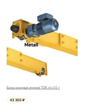
Балка концевая опорная TOR г/п 3,0 т
43 303
₽