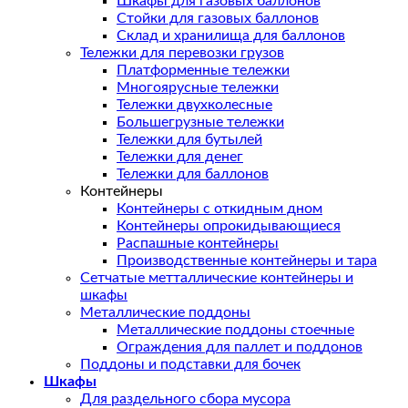
Шкафы для газовых баллонов
Стойки для газовых баллонов
Склад и хранилища для баллонов
Тележки для перевозки грузов
Платформенные тележки
Многоярусные тележки
Тележки двухколесные
Большегрузные тележки
Тележки для бутылей
Тележки для денег
Тележки для баллонов
Контейнеры
Контейнеры с откидным дном
Контейнеры опрокидывающиеся
Распашные контейнеры
Производственные контейнеры и тара
Сетчатые метталлические контейнеры и
шкафы
Металлические поддоны
Металлические поддоны стоечные
Ограждения для паллет и поддонов
Поддоны и подставки для бочек
Шкафы
Для раздельного сбора мусора