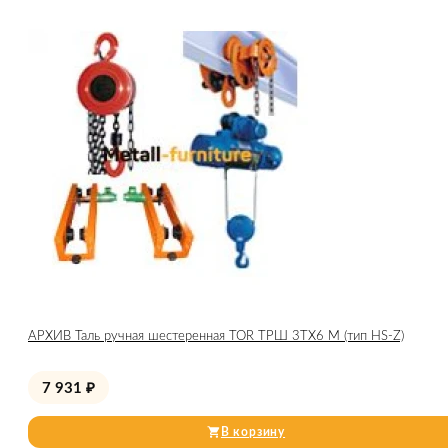
АРХИВ Таль ручная шестеренная TOR ТРШ 3ТХ6 М (тип HS-Z)
7 931
₽
В корзину