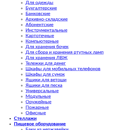
Для одежды
Бухгалтерские
Банковские
Архивно-складские
Абонентские
Инструментальные
Картотечные
Компьютерные
Для хранения бочек
Для сбора и хранения ртутных ламп
Для хранения ЛВЖ
Тележки для денег
Шкафы для мобильных телефонов
Шкафы для сумок
Ящики для ветоши
Ящики для песка
Универсальные
Модульные
Оружейные
Пожарные
Офисные
Стеллажи
Пищевое оборудование
Баки из нержавейки