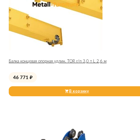
Балка концевая опорная удлин. TOR г/п 3,0 т L 2,6 м
46 771
₽
В корзину