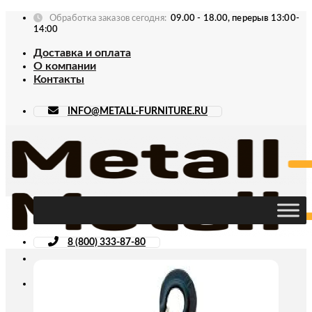
Skip
Обработка заказов сегодня:
09.00 - 18.00, перерыв 13:00-
to
14:00
content
Доставка и оплата
О компании
Контакты
INFO@METALL-FURNITURE.RU
8 (800) 333-87-80
Искать: