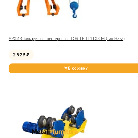
АРХИВ Таль ручная шестеренная TOR ТРШ 1ТХ3 М (тип HS-Z)
2 929
₽
В корзину