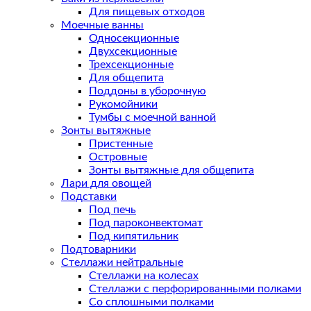
Для пищевых отходов
Моечные ванны
Односекционные
Двухсекционные
Трехсекционные
Для общепита
Поддоны в уборочную
Рукомойники
Тумбы с моечной ванной
Зонты вытяжные
Пристенные
Островные
Зонты вытяжные для общепита
Лари для овощей
Подставки
Под печь
Под пароконвектомат
Под кипятильник
Подтоварники
Стеллажи нейтральные
Стеллажи на колесах
Стеллажи с перфорированными полками
Со сплошными полками