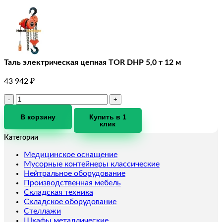
Таль электрическая цепная TOR DHP 5,0 т 12 м
43 942
₽
Количество
товара
Таль
В корзину
Купить в 1
клик
электрическая
цепная
Категории
TOR
DHP
Медицинское оснащение
5,0
Мусорные контейнеры классические
т
Нейтральное оборудование
12
Производственная мебель
м
Складская техника
Складское оборудование
Стеллажи
Шкафы металлические