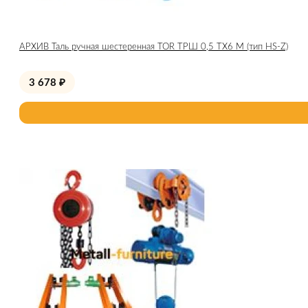
АРХИВ Таль ручная шестеренная TOR ТРШ 0,5 ТХ6 М (тип HS-Z)
3 678
₽