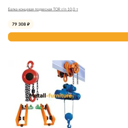
Балка концевая подвесная TOR г/п 10,0 т
79 308
₽