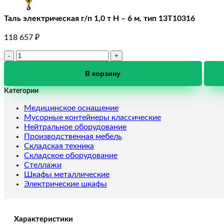
Таль электрическая г/п 1,0 т Н – 6 м, тип 13Т10316
118 657
₽
Количество
товара
Таль
В корзину
электрическая
Категории
г/
п
Медицинское оснащение
1,0
Мусорные контейнеры классические
т
Нейтральное оборудование
Н
Производственная мебель
-
Складская техника
6
Складское оборудование
м,
Стеллажи
тип
Шкафы металлические
13Т10316
Электрические шкафы
Характеристики