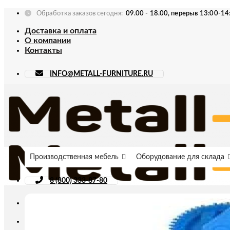
Skip
Обработка заказов сегодня:
09.00 - 18.00, перерыв 13:00-14
to
Доставка и оплата
content
О компании
Контакты
INFO@METALL-FURNITURE.RU
Производственная мебель
Оборудование для склада
8 (800) 333-87-80
Искать: