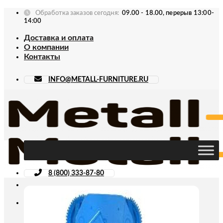
Skip
Обработка заказов сегодня:
09.00 - 18.00, перерыв 13:00-
to
14:00
content
Доставка и оплата
О компании
Контакты
INFO@METALL-FURNITURE.RU
8 (800) 333-87-80
Искать: