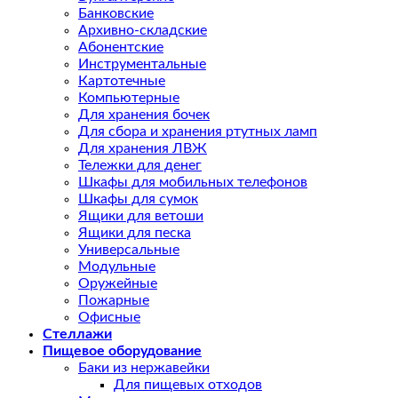
Банковские
Архивно-складские
Абонентские
Инструментальные
Картотечные
Компьютерные
Для хранения бочек
Для сбора и хранения ртутных ламп
Для хранения ЛВЖ
Тележки для денег
Шкафы для мобильных телефонов
Шкафы для сумок
Ящики для ветоши
Ящики для песка
Универсальные
Модульные
Оружейные
Пожарные
Офисные
Стеллажи
Пищевое оборудование
Баки из нержавейки
Для пищевых отходов