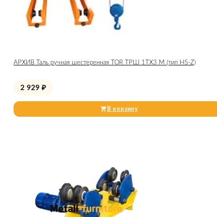
АРХИВ Таль ручная шестеренная TOR ТРШ 1ТХ3 М (тип HS-Z)
2 929
₽
В корзину