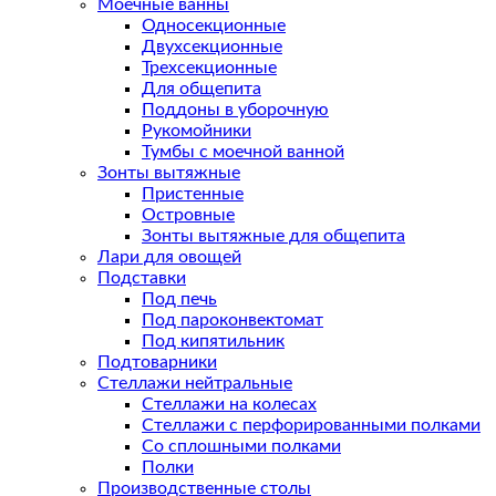
Моечные ванны
Односекционные
Двухсекционные
Трехсекционные
Для общепита
Поддоны в уборочную
Рукомойники
Тумбы с моечной ванной
Зонты вытяжные
Пристенные
Островные
Зонты вытяжные для общепита
Лари для овощей
Подставки
Под печь
Под пароконвектомат
Под кипятильник
Подтоварники
Стеллажи нейтральные
Стеллажи на колесах
Стеллажи с перфорированными полками
Со сплошными полками
Полки
Производственные столы