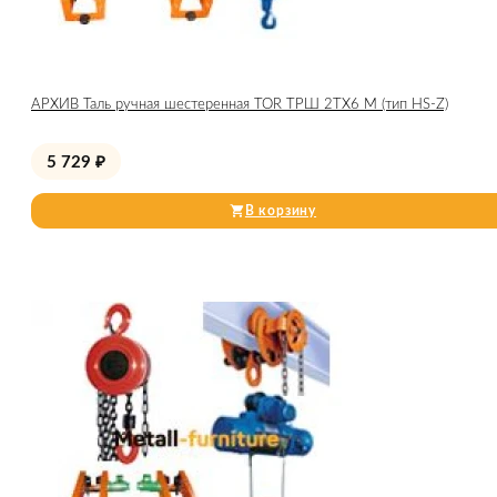
АРХИВ Таль ручная шестеренная TOR ТРШ 2ТХ6 М (тип HS-Z)
5 729
₽
В корзину