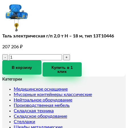
Таль электрическая г/п 2,0 т Н – 18 м, тип 13Т10446
207 206
₽
Количество
товара
Таль
В корзину
Купить в 1
клик
электрическая
г/
Категории
п
2,0
Медицинское оснащение
т
Мусорные контейнеры классические
Н
Нейтральное оборудование
-
Производственная мебель
18
Складская техника
м,
Складское оборудование
тип
Стеллажи
13Т10446
Шкафы металлические