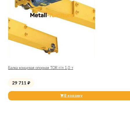
Балка концевая опорная TOR г/п 1,0 т
29 711
₽
В корзину