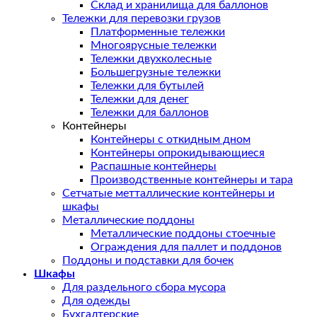
Склад и хранилища для баллонов
Тележки для перевозки грузов
Платформенные тележки
Многоярусные тележки
Тележки двухколесные
Большегрузные тележки
Тележки для бутылей
Тележки для денег
Тележки для баллонов
Контейнеры
Контейнеры с откидным дном
Контейнеры опрокидывающиеся
Распашные контейнеры
Производственные контейнеры и тара
Сетчатые метталлические контейнеры и
шкафы
Металлические поддоны
Металлические поддоны стоечные
Ограждения для паллет и поддонов
Поддоны и подставки для бочек
Шкафы
Для раздельного сбора мусора
Для одежды
Бухгалтерские