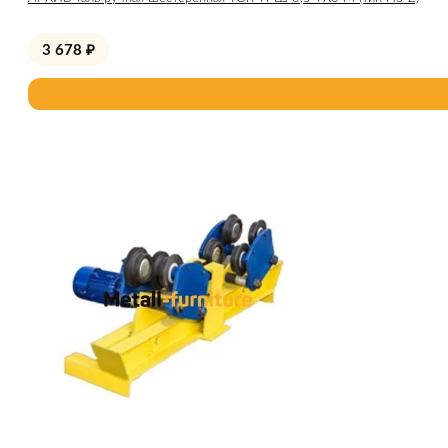
3 678
₽