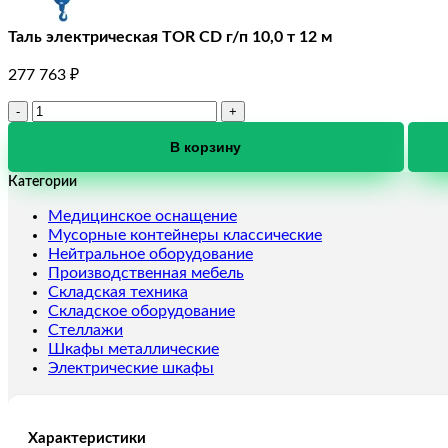
Таль электрическая TOR CD г/п 10,0 т 12 м
277 763
₽
Количество
товара
Таль
В корзину
электрическая
Категории
TOR
CD
Медицинское оснащение
г/
Мусорные контейнеры классические
п
Нейтральное оборудование
10,0
Производственная мебель
т
Складская техника
12
Складское оборудование
м
Стеллажи
Шкафы металлические
Электрические шкафы
Характеристики