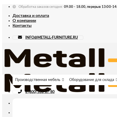
Skip
Обработка заказов сегодня:
09.00 - 18.00, перерыв 13:00-14
to
Доставка и оплата
content
О компании
Контакты
INFO@METALL-FURNITURE.RU
Производственная мебель
Оборудование для склада
8 (800) 333-87-80
Искать: