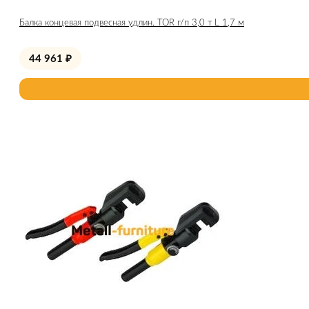
Балка концевая подвесная удлин. TOR г/п 3,0 т L 1,7 м
44 961
₽