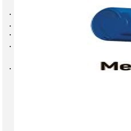
INFO@METALL-FURNITURE.RU
8 (800) 333-87-80
Корзина
Корзина пуста.