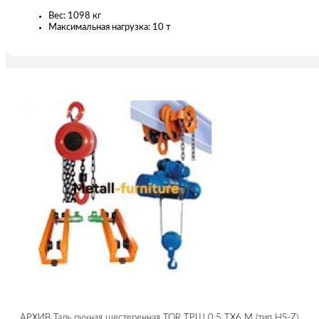
Вес: 1098 кг
Максимальная нагрузка: 10 т
АРХИВ Таль ручная шестеренная TOR ТРШ 0,5 ТХ6 М (тип HS-Z)