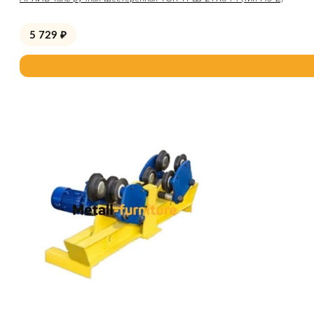
5 729
₽