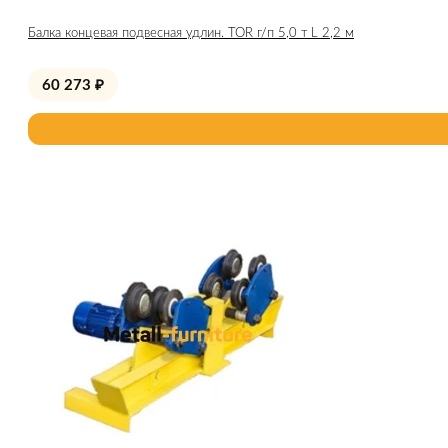
Балка концевая подвесная удлин. TOR г/п 5,0 т L 2,2 м
60 273
₽