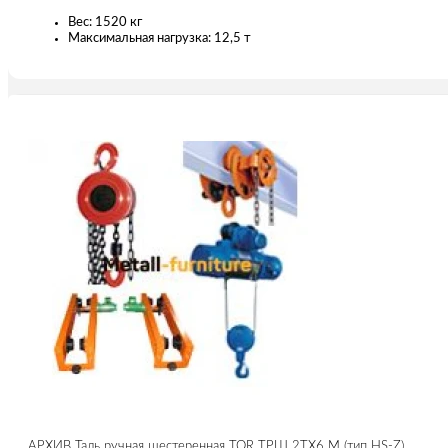
Вес: 1520 кг
Максимальная нагрузка: 12,5 т
АРХИВ Таль ручная шестеренная TOR ТРШ 2ТХ6 М (тип HS-Z)