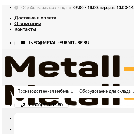
Skip
Обработка заказов сегодня:
09.00 - 18.00, перерыв 13:00-14
to
Доставка и оплата
content
О компании
Контакты
INFO@METALL-FURNITURE.RU
Производственная мебель
Оборудование для склада
8 (800) 333-87-80
Искать: