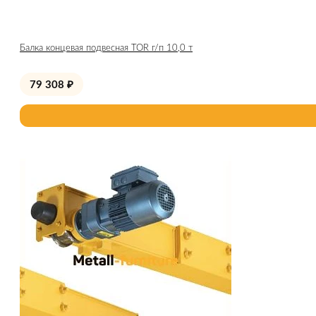
Балка концевая подвесная TOR г/п 10,0 т
79 308
₽