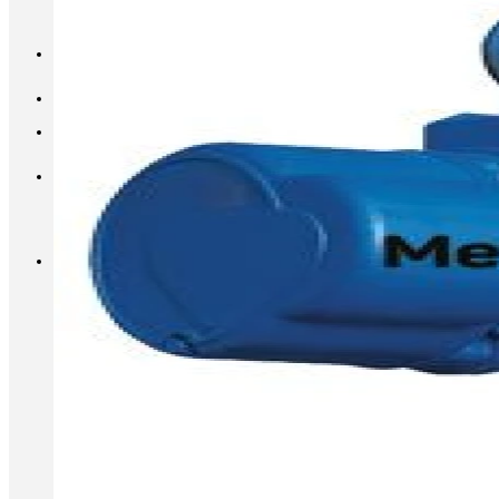
INFO@METALL-FURNITURE.RU
8 (800) 333-87-80
Корзина
Корзина пуста.