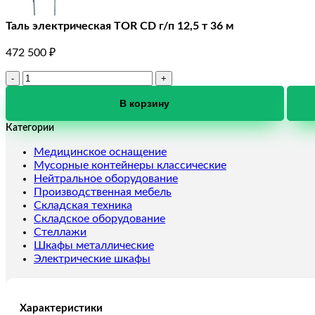
Таль электрическая TOR CD г/п 12,5 т 36 м
472 500
₽
Количество
товара
Таль
В корзину
электрическая
Категории
TOR
CD
Медицинское оснащение
г/
Мусорные контейнеры классические
п
Нейтральное оборудование
12,5
Производственная мебель
т
Складская техника
36
Складское оборудование
м
Стеллажи
Шкафы металлические
Электрические шкафы
Характеристики