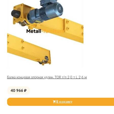
Балка концевая опорная удлин. TOR г/п 2,0 т L 2,6 м
40 966
₽
В корзину