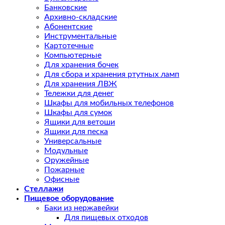
Банковские
Архивно-складские
Абонентские
Инструментальные
Картотечные
Компьютерные
Для хранения бочек
Для сбора и хранения ртутных ламп
Для хранения ЛВЖ
Тележки для денег
Шкафы для мобильных телефонов
Шкафы для сумок
Ящики для ветоши
Ящики для песка
Универсальные
Модульные
Оружейные
Пожарные
Офисные
Стеллажи
Пищевое оборудование
Баки из нержавейки
Для пищевых отходов