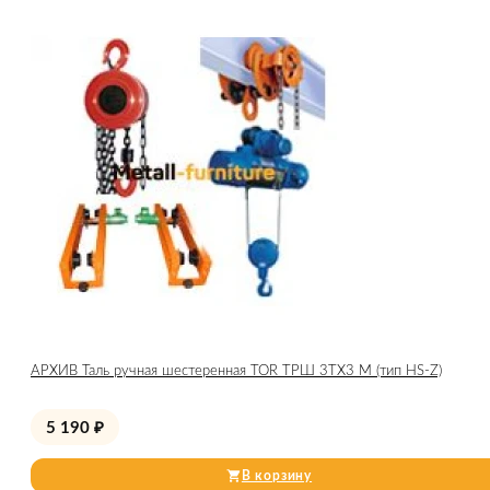
АРХИВ Таль ручная шестеренная TOR ТРШ 3ТХ3 М (тип HS-Z)
5 190
₽
В корзину