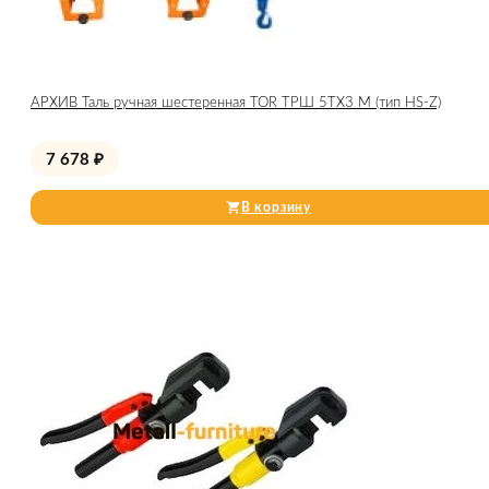
АРХИВ Таль ручная шестеренная TOR ТРШ 5ТХ3 М (тип HS-Z)
7 678
₽
В корзину