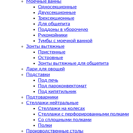
Моечные ванны
Односекционные
Двухсекционные
Трехсекционные
Для общепита
Поддоны в уборочную
Рукомойники
Тумбы с моечной ванной
Зонты вытяжные
Пристенные
Островные
Зонты вытяжные для общепита
Лари для овощей
Подставки
Под печь
Под пароконвектомат
Под кипятильник
Подтоварники
Стеллажи нейтральные
Стеллажи на колесах
Стеллажи с перфорированными полками
Со сплошными полками
Полки
Производственные столы