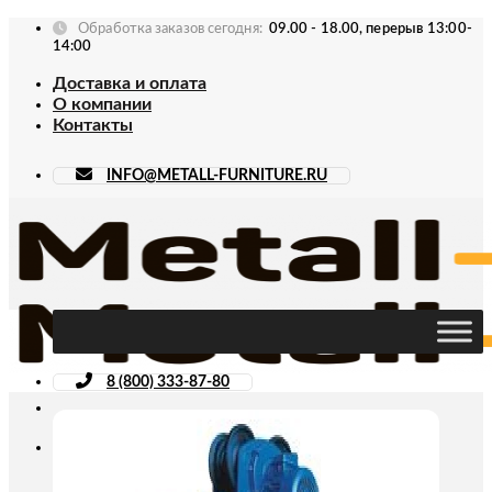
Skip
Обработка заказов сегодня:
09.00 - 18.00, перерыв 13:00-
to
14:00
content
Доставка и оплата
О компании
Контакты
INFO@METALL-FURNITURE.RU
8 (800) 333-87-80
Искать: