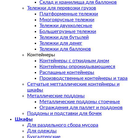
Склад и хранилища для баллонов
Тележки для перевозки грузов
Платформенные тележки
Многоярусные тележки
Тележки двухколесные
Большегрузные тележки
Тележки для бутылей
Тележки для денег
Тележки для баллонов
Контейнеры
Контейнеры с откидным дном
Контейнеры опрокидывающиеся
Распашные контейнеры
Производственные контейнеры и тара
Сетчатые метталлические контейнеры и
шкафы
Металлические поддоны
Металлические поддоны стоечные
Ограждения для паллет и поддонов
Поддоны и подставки для бочек
Шкафы
Для раздельного сбора мусора
Для одежды
Бухгалтерские