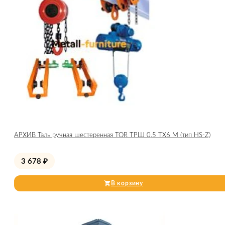
АРХИВ Таль ручная шестеренная TOR ТРШ 0,5 ТХ6 М (тип HS-Z)
3 678
₽
В корзину