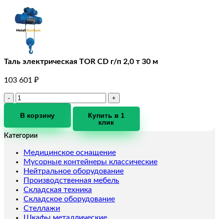
Таль электрическая TOR CD г/п 2,0 т 30 м
103 601
₽
Количество
товара
Таль
В корзину
Купить в 1
клик
электрическая
TOR
Категории
CD
г/
Медицинское оснащение
п
Мусорные контейнеры классические
2,0
Нейтральное оборудование
т
Производственная мебель
30
Складская техника
м
Складское оборудование
Стеллажи
Шкафы металлические