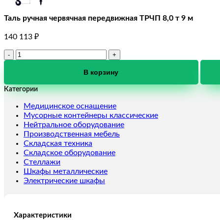
Таль ручная червячная передвижная ТРЧП 8,0 т 9 м
140 113
₽
Количество
товара
Таль
В корзину
ручная
Категории
червячная
передвижная
Медицинское оснащение
ТРЧП
Мусорные контейнеры классические
8,0
Нейтральное оборудование
т
Производственная мебель
9
Складская техника
м
Складское оборудование
Стеллажи
Шкафы металлические
Электрические шкафы
Характеристики