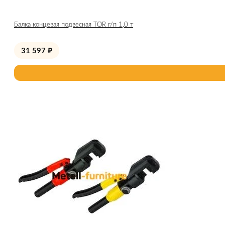
Балка концевая подвесная TOR г/п 1,0 т
31 597
₽