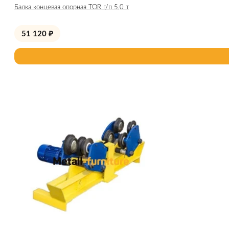
Балка концевая опорная TOR г/п 5,0 т
51 120
₽