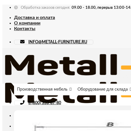
Skip
Обработка заказов сегодня:
09.00 - 18.00, перерыв 13:00-14
to
Доставка и оплата
content
О компании
Контакты
INFO@METALL-FURNITURE.RU
Производственная мебель
Оборудование для склада
8 (800) 333-87-80
Искать: