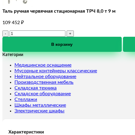
Таль ручная червячная стационарная ТРЧ 8,0 т 9 м
109 452
₽
Количество
товара
Таль
В корзину
ручная
Категории
червячная
стационарная
Медицинское оснащение
ТРЧ
Мусорные контейнеры классические
8,0
Нейтральное оборудование
т
Производственная мебель
9
Складская техника
м
Складское оборудование
Стеллажи
Шкафы металлические
Электрические шкафы
Характеристики