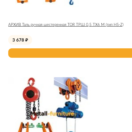
АРХИВ Таль ручная шестеренная TOR ТРШ 0,5 ТХ6 М (тип HS-Z)
3 678
₽