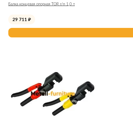
Балка концевая опорная TOR г/п 1,0 т
29 711
₽