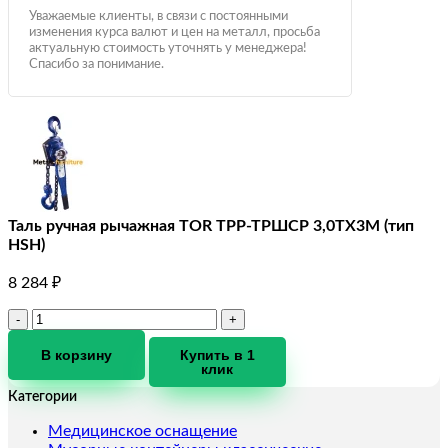
Уважаемые клиенты, в связи с постоянными
изменения курса валют и цен на металл, просьба
актуальную стоимость уточнять у менеджера!
Спасибо за понимание.
Таль ручная рычажная TOR ТРР-ТРШСР 3,0ТХ3М (тип
HSH)
8 284
₽
Количество
товара
Таль
В корзину
Купить в 1
клик
ручная
рычажная
Категории
TOR
ТРР-
Медицинское оснащение