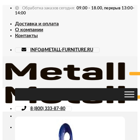
Skip
Обработка заказов сегодня:
09.00 - 18.00, перерыв 13:00-
to
14:00
content
Доставка и оплата
О компании
Контакты
INFO@METALL-FURNITURE.RU
8 (800) 333-87-80
Искать: