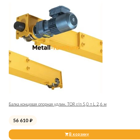
Балка концевая опорная удлин. TOR г/п 5,0 т L 2,6 м
56 610
₽
В корзину