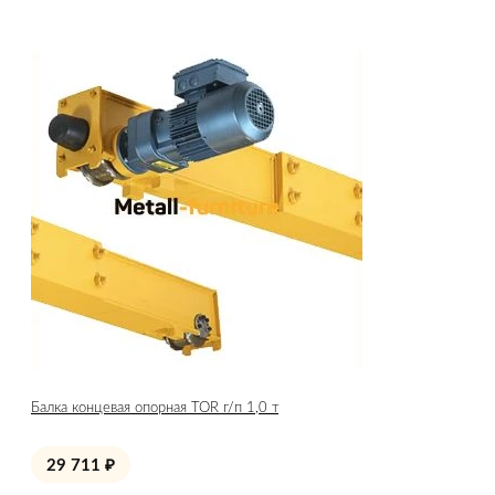
Балка концевая опорная TOR г/п 1,0 т
29 711
₽