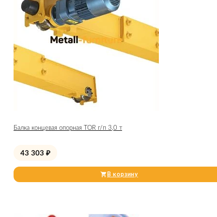
Балка концевая опорная TOR г/п 3,0 т
43 303
₽
В корзину