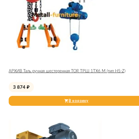
АРХИВ Таль ручная шестеренная TOR ТРШ 1ТХ6 М (тип HS-Z)
3 874
₽
В корзину