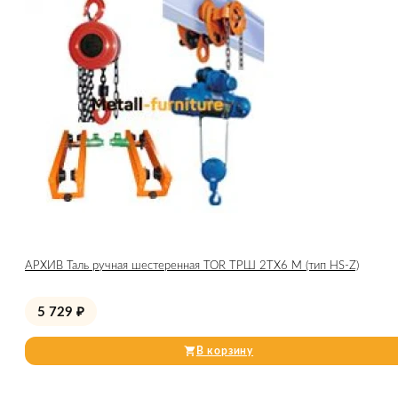
АРХИВ Таль ручная шестеренная TOR ТРШ 2ТХ6 М (тип HS-Z)
5 729
₽
В корзину