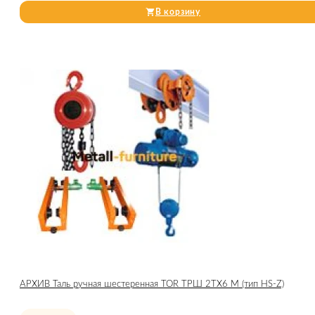
В корзину
АРХИВ Таль ручная шестеренная TOR ТРШ 2ТХ6 М (тип HS-Z)