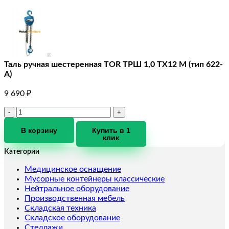
Таль ручная шестеренная TOR ТРШ 1,0 ТХ12 М (тип 622-
A)
9 690
₽
Количество
товара
Таль
В корзину
Купить в 1
клик
ручная
шестеренная
Категории
TOR
ТРШ
Медицинское оснащение
1,0
Мусорные контейнеры классические
ТХ12
Нейтральное оборудование
М
Производственная мебель
(тип
Складская техника
622-
Складское оборудование
A)
Стеллажи