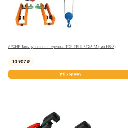
АРХИВ Таль ручная шестеренная TOR ТРШ 5ТХ6 М (тип HS-Z)
10 907
₽
В корзину