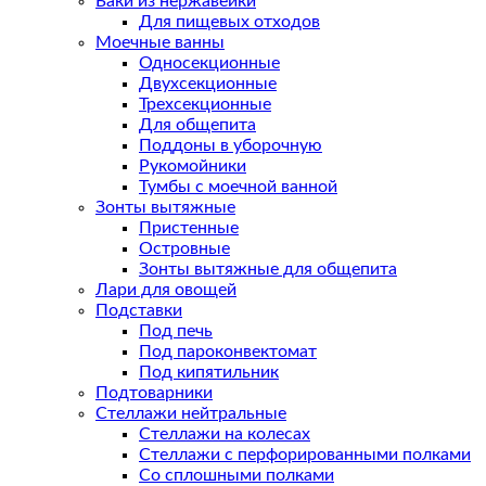
Баки из нержавейки
Для пищевых отходов
Моечные ванны
Односекционные
Двухсекционные
Трехсекционные
Для общепита
Поддоны в уборочную
Рукомойники
Тумбы с моечной ванной
Зонты вытяжные
Пристенные
Островные
Зонты вытяжные для общепита
Лари для овощей
Подставки
Под печь
Под пароконвектомат
Под кипятильник
Подтоварники
Стеллажи нейтральные
Стеллажи на колесах
Стеллажи с перфорированными полками
Со сплошными полками