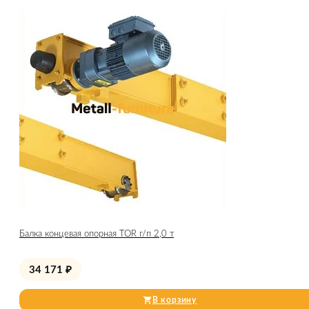
Балка концевая опорная TOR г/п 2,0 т
34 171
₽
В корзину