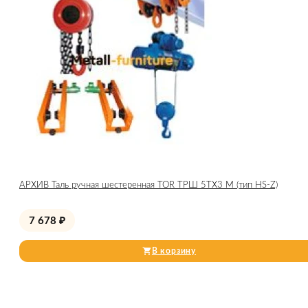
АРХИВ Таль ручная шестеренная TOR ТРШ 5ТХ3 М (тип HS-Z)
7 678
₽
В корзину