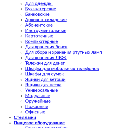
Для одежды
Бухгалтерские
Банковские
Архивно-складские
Абонентские
Инструментальные
Картотечные
Компьютерные
Для хранения бочек
Для сбора и хранения ртутных ламп
Для хранения ЛВЖ
Тележки для денег
Шкафы для мобильных телефонов
Шкафы для сумок
Ящики для ветоши
Ящики для песка
Универсальные
Модульные
Оружейные
Пожарные
Офисные
Стеллажи
Пищевое оборудование