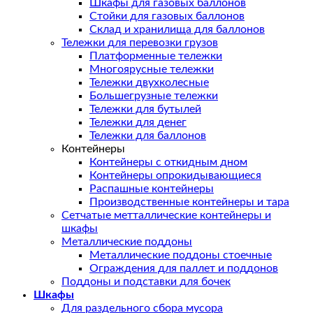
Шкафы для газовых баллонов
Стойки для газовых баллонов
Склад и хранилища для баллонов
Тележки для перевозки грузов
Платформенные тележки
Многоярусные тележки
Тележки двухколесные
Большегрузные тележки
Тележки для бутылей
Тележки для денег
Тележки для баллонов
Контейнеры
Контейнеры с откидным дном
Контейнеры опрокидывающиеся
Распашные контейнеры
Производственные контейнеры и тара
Сетчатые метталлические контейнеры и
шкафы
Металлические поддоны
Металлические поддоны стоечные
Ограждения для паллет и поддонов
Поддоны и подставки для бочек
Шкафы
Для раздельного сбора мусора