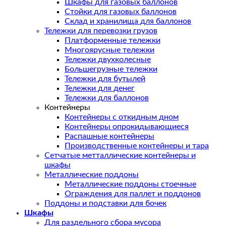
Шкафы для газовых баллонов
Стойки для газовых баллонов
Склад и хранилища для баллонов
Тележки для перевозки грузов
Платформенные тележки
Многоярусные тележки
Тележки двухколесные
Большегрузные тележки
Тележки для бутылей
Тележки для денег
Тележки для баллонов
Контейнеры
Контейнеры с откидным дном
Контейнеры опрокидывающиеся
Распашные контейнеры
Производственные контейнеры и тара
Сетчатые метталлические контейнеры и
шкафы
Металлические поддоны
Металлические поддоны стоечные
Ограждения для паллет и поддонов
Поддоны и подставки для бочек
Шкафы
Для раздельного сбора мусора