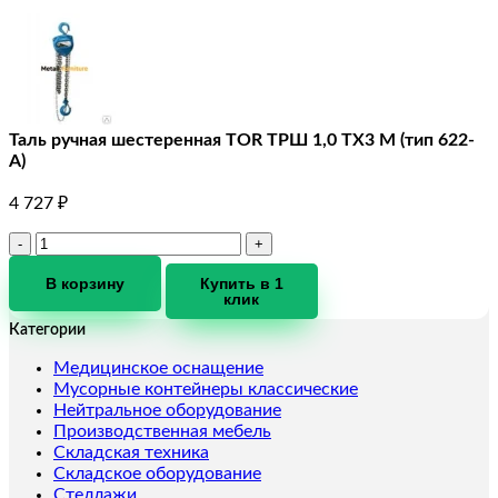
Таль ручная шестеренная TOR ТРШ 1,0 ТХ3 М (тип 622-
A)
4 727
₽
Количество
товара
Таль
В корзину
Купить в 1
клик
ручная
шестеренная
Категории
TOR
ТРШ
Медицинское оснащение
1,0
Мусорные контейнеры классические
ТХ3
Нейтральное оборудование
М
Производственная мебель
(тип
Складская техника
622-
Складское оборудование
A)
Стеллажи