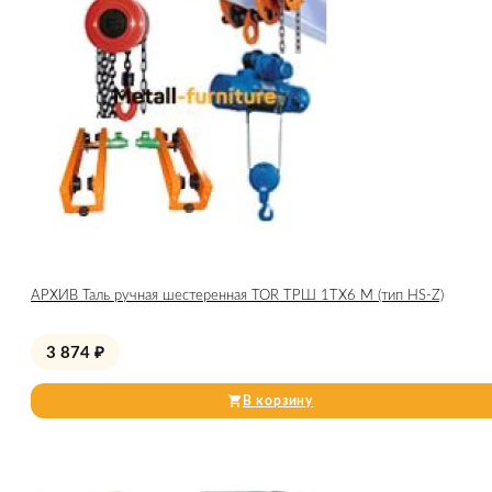
АРХИВ Таль ручная шестеренная TOR ТРШ 1ТХ6 М (тип HS-Z)
3 874
₽
В корзину