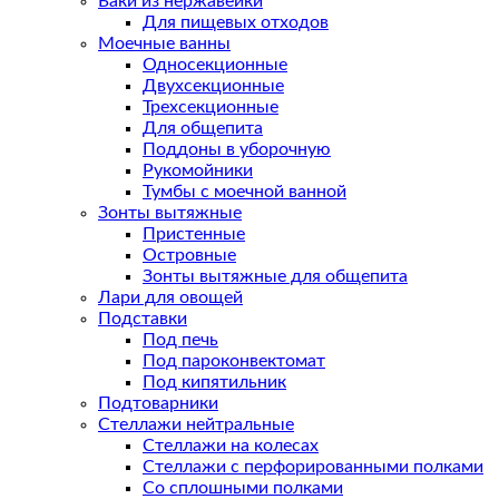
Баки из нержавейки
Для пищевых отходов
Моечные ванны
Односекционные
Двухсекционные
Трехсекционные
Для общепита
Поддоны в уборочную
Рукомойники
Тумбы с моечной ванной
Зонты вытяжные
Пристенные
Островные
Зонты вытяжные для общепита
Лари для овощей
Подставки
Под печь
Под пароконвектомат
Под кипятильник
Подтоварники
Стеллажи нейтральные
Стеллажи на колесах
Стеллажи с перфорированными полками
Со сплошными полками