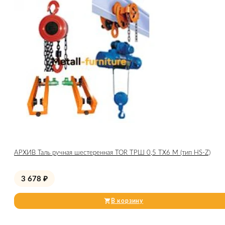
АРХИВ Таль ручная шестеренная TOR ТРШ 0,5 ТХ6 М (тип HS-Z)
3 678
₽
В корзину