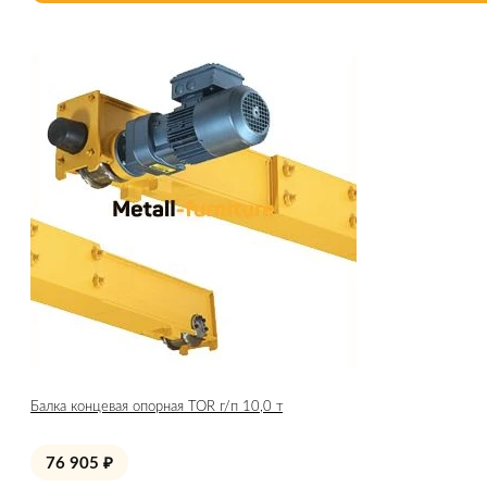
Балка концевая опорная TOR г/п 10,0 т
76 905
₽