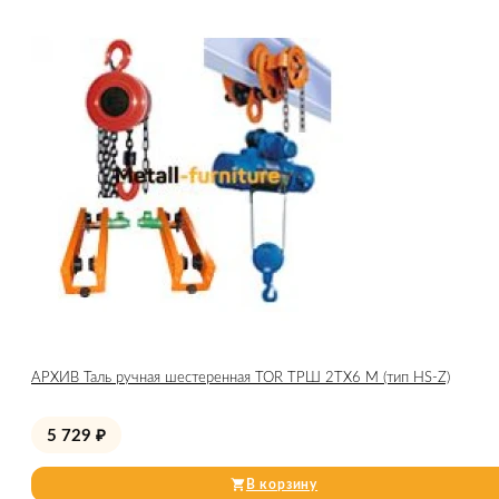
АРХИВ Таль ручная шестеренная TOR ТРШ 2ТХ6 М (тип HS-Z)
5 729
₽
В корзину