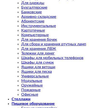
Для одежды
Бухгалтерские
Банковские
Архивно-складские
Абонентские
Инструментальные
Картотечные
Компьютерные
Для хранения бочек
Для сбора и хранения ртутных ламп
Для хранения ЛВЖ
Тележки для денег
Шкафы для мобильных телефонов
Шкафы для сумок
Ящики для ветоши
Ящики для песка
Универсальные
Модульные
Оружейные
Пожарные
Офисные
Стеллажи
Пищевое оборудование