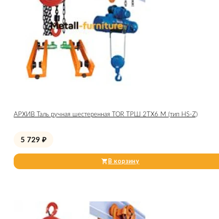
АРХИВ Таль ручная шестеренная TOR ТРШ 2ТХ6 М (тип HS-Z)
5 729
₽
В корзину