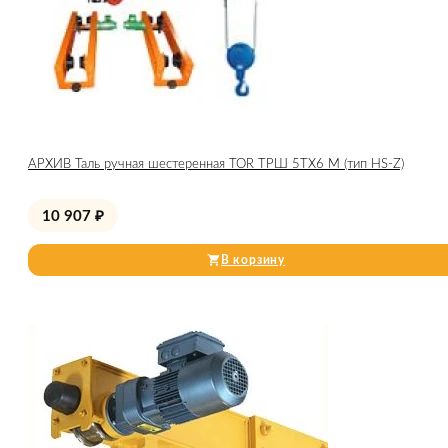
АРХИВ Таль ручная шестеренная TOR ТРШ 5ТХ6 М (тип HS-Z)
10 907
₽
В корзину