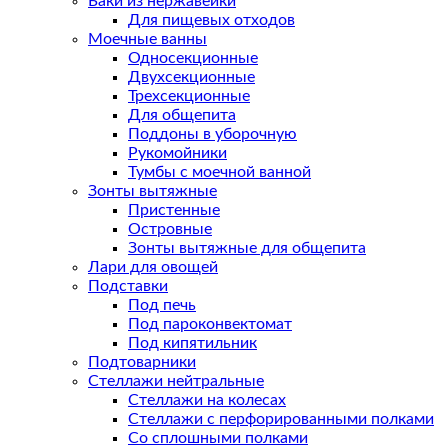
Баки из нержавейки
Для пищевых отходов
Моечные ванны
Односекционные
Двухсекционные
Трехсекционные
Для общепита
Поддоны в уборочную
Рукомойники
Тумбы с моечной ванной
Зонты вытяжные
Пристенные
Островные
Зонты вытяжные для общепита
Лари для овощей
Подставки
Под печь
Под пароконвектомат
Под кипятильник
Подтоварники
Стеллажи нейтральные
Стеллажи на колесах
Стеллажи с перфорированными полками
Со сплошными полками