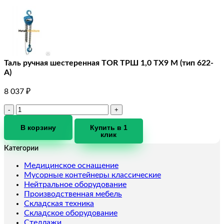
Таль ручная шестеренная TOR ТРШ 1,0 ТХ9 М (тип 622-
A)
8 037
₽
Количество
товара
Таль
В корзину
Купить в 1
клик
ручная
шестеренная
Категории
TOR
ТРШ
Медицинское оснащение
1,0
Мусорные контейнеры классические
ТХ9
Нейтральное оборудование
М
Производственная мебель
(тип
Складская техника
622-
Складское оборудование
A)
Стеллажи