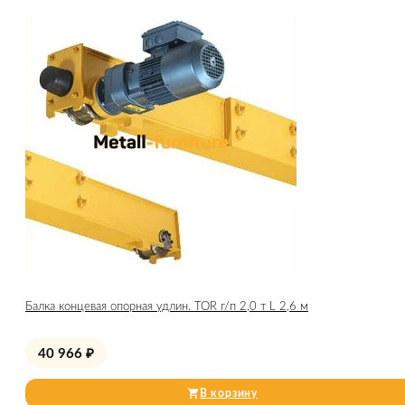
Балка концевая опорная удлин. TOR г/п 2,0 т L 2,6 м
40 966
₽
В корзину