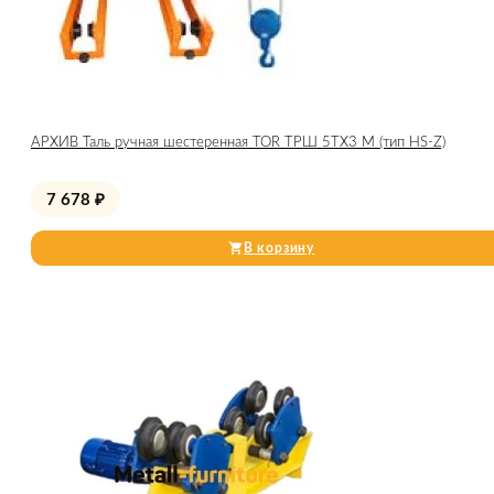
АРХИВ Таль ручная шестеренная TOR ТРШ 5ТХ3 М (тип HS-Z)
7 678
₽
В корзину