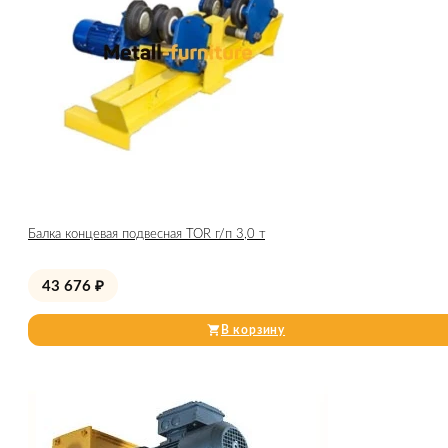
Балка концевая подвесная TOR г/п 3,0 т
43 676
₽
В корзину