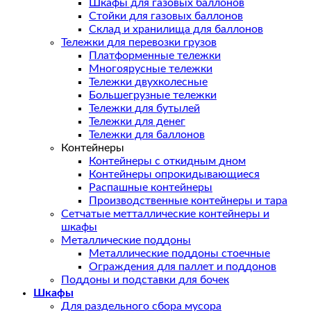
Шкафы для газовых баллонов
Стойки для газовых баллонов
Склад и хранилища для баллонов
Тележки для перевозки грузов
Платформенные тележки
Многоярусные тележки
Тележки двухколесные
Большегрузные тележки
Тележки для бутылей
Тележки для денег
Тележки для баллонов
Контейнеры
Контейнеры с откидным дном
Контейнеры опрокидывающиеся
Распашные контейнеры
Производственные контейнеры и тара
Сетчатые метталлические контейнеры и
шкафы
Металлические поддоны
Металлические поддоны стоечные
Ограждения для паллет и поддонов
Поддоны и подставки для бочек
Шкафы
Для раздельного сбора мусора