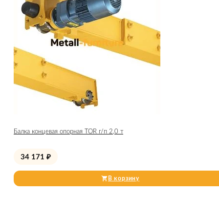
Балка концевая опорная TOR г/п 2,0 т
34 171
₽
В корзину