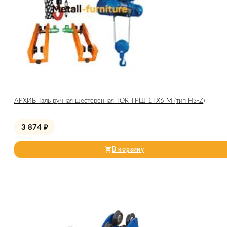
АРХИВ Таль ручная шестеренная TOR ТРШ 1ТХ6 М (тип HS-Z)
3 874
₽
В корзину