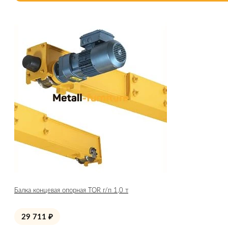
Балка концевая опорная TOR г/п 1,0 т
29 711
₽