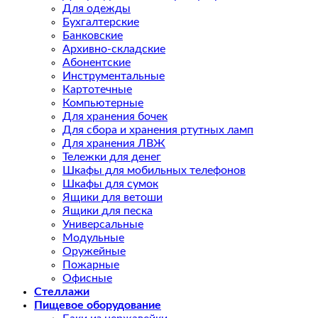
Для одежды
Бухгалтерские
Банковские
Архивно-складские
Абонентские
Инструментальные
Картотечные
Компьютерные
Для хранения бочек
Для сбора и хранения ртутных ламп
Для хранения ЛВЖ
Тележки для денег
Шкафы для мобильных телефонов
Шкафы для сумок
Ящики для ветоши
Ящики для песка
Универсальные
Модульные
Оружейные
Пожарные
Офисные
Стеллажи
Пищевое оборудование