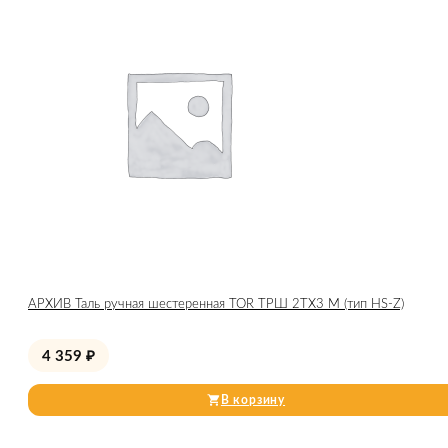
АРХИВ Таль ручная шестеренная TOR ТРШ 2ТХ3 М (тип HS-Z)
4 359
₽
В корзину