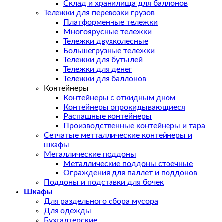
Склад и хранилища для баллонов
Тележки для перевозки грузов
Платформенные тележки
Многоярусные тележки
Тележки двухколесные
Большегрузные тележки
Тележки для бутылей
Тележки для денег
Тележки для баллонов
Контейнеры
Контейнеры с откидным дном
Контейнеры опрокидывающиеся
Распашные контейнеры
Производственные контейнеры и тара
Сетчатые метталлические контейнеры и
шкафы
Металлические поддоны
Металлические поддоны стоечные
Ограждения для паллет и поддонов
Поддоны и подставки для бочек
Шкафы
Для раздельного сбора мусора
Для одежды
Бухгалтерские