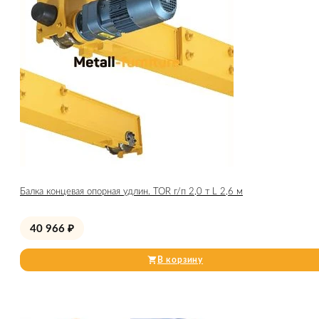
Балка концевая опорная удлин. TOR г/п 2,0 т L 2,6 м
40 966
₽
В корзину