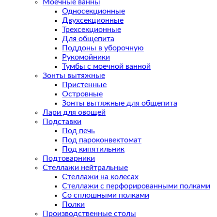
Моечные ванны
Односекционные
Двухсекционные
Трехсекционные
Для общепита
Поддоны в уборочную
Рукомойники
Тумбы с моечной ванной
Зонты вытяжные
Пристенные
Островные
Зонты вытяжные для общепита
Лари для овощей
Подставки
Под печь
Под пароконвектомат
Под кипятильник
Подтоварники
Стеллажи нейтральные
Стеллажи на колесах
Стеллажи с перфорированными полками
Со сплошными полками
Полки
Производственные столы