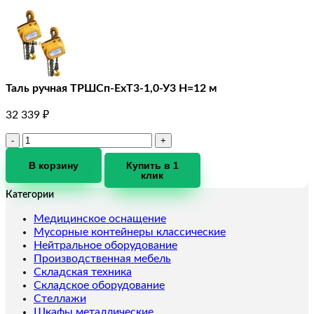
Таль ручная ТРШCп-ЕхТ3-1,0-У3 Н=12 м
32 339
₽
Количество
товара
Таль
В корзину
Купить в 1
клик
ручная
ТРШCп-
Категории
ЕхТ3-
1,0-
Медицинское оснащение
У3
Мусорные контейнеры классические
Н=12
Нейтральное оборудование
м
Производственная мебель
Складская техника
Складское оборудование
Стеллажи
Шкафы металлические