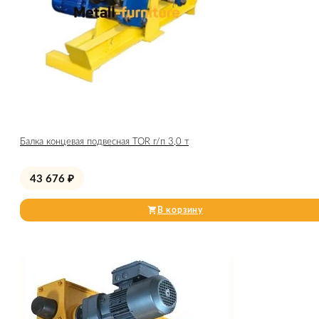
Балка концевая подвесная TOR г/п 3,0 т
43 676
₽
В корзину