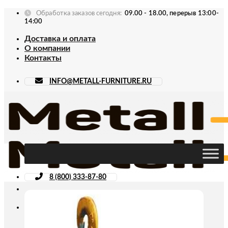
Skip
Обработка заказов сегодня:
09.00 - 18.00, перерыв 13:00-
to
14:00
content
Доставка и оплата
О компании
Контакты
INFO@METALL-FURNITURE.RU
8 (800) 333-87-80
Искать: