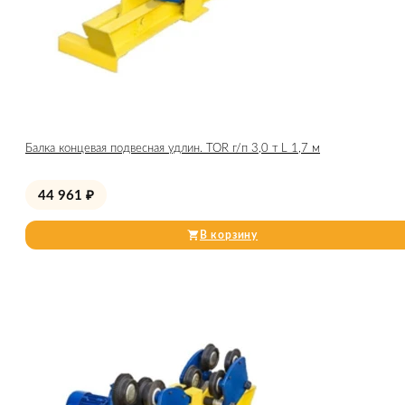
Балка концевая подвесная удлин. TOR г/п 3,0 т L 1,7 м
44 961
₽
В корзину