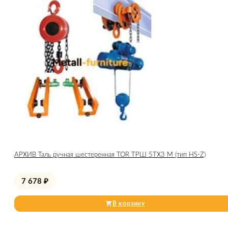
АРХИВ Таль ручная шестеренная TOR ТРШ 5ТХ3 М (тип HS-Z)
7 678
₽
В корзину