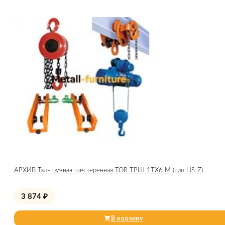
АРХИВ Таль ручная шестеренная TOR ТРШ 1ТХ6 М (тип HS-Z)
3 874
₽
В корзину