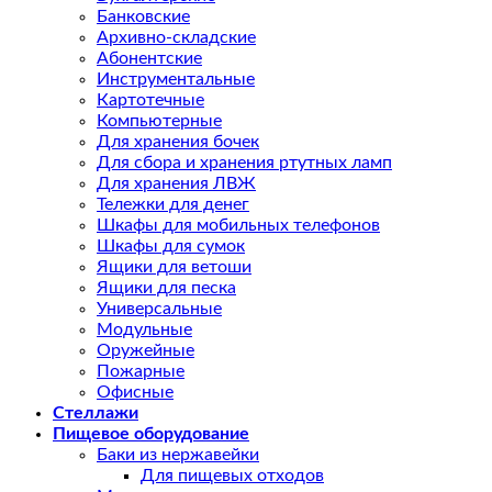
Банковские
Архивно-складские
Абонентские
Инструментальные
Картотечные
Компьютерные
Для хранения бочек
Для сбора и хранения ртутных ламп
Для хранения ЛВЖ
Тележки для денег
Шкафы для мобильных телефонов
Шкафы для сумок
Ящики для ветоши
Ящики для песка
Универсальные
Модульные
Оружейные
Пожарные
Офисные
Стеллажи
Пищевое оборудование
Баки из нержавейки
Для пищевых отходов