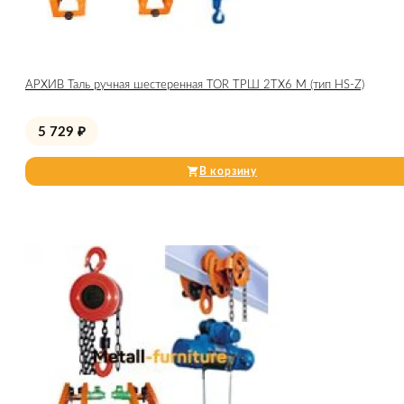
АРХИВ Таль ручная шестеренная TOR ТРШ 2ТХ6 М (тип HS-Z)
5 729
₽
В корзину