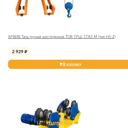
АРХИВ Таль ручная шестеренная TOR ТРШ 1ТХ3 М (тип HS-Z)
2 929
₽
В корзину