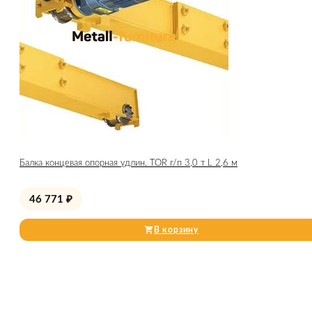
Балка концевая опорная удлин. TOR г/п 3,0 т L 2,6 м
46 771
₽
В корзину