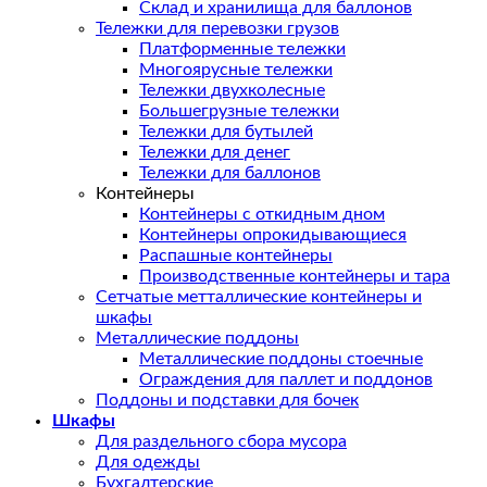
Склад и хранилища для баллонов
Тележки для перевозки грузов
Платформенные тележки
Многоярусные тележки
Тележки двухколесные
Большегрузные тележки
Тележки для бутылей
Тележки для денег
Тележки для баллонов
Контейнеры
Контейнеры с откидным дном
Контейнеры опрокидывающиеся
Распашные контейнеры
Производственные контейнеры и тара
Сетчатые метталлические контейнеры и
шкафы
Металлические поддоны
Металлические поддоны стоечные
Ограждения для паллет и поддонов
Поддоны и подставки для бочек
Шкафы
Для раздельного сбора мусора
Для одежды
Бухгалтерские