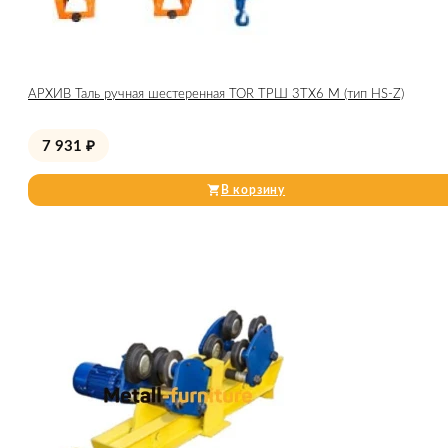
АРХИВ Таль ручная шестеренная TOR ТРШ 3ТХ6 М (тип HS-Z)
7 931
₽
В корзину