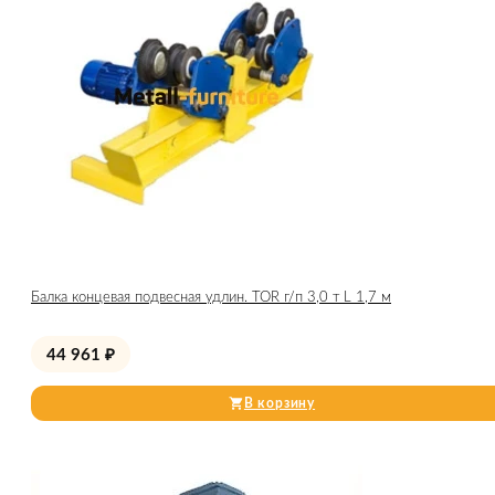
Балка концевая подвесная удлин. TOR г/п 3,0 т L 1,7 м
44 961
₽
В корзину