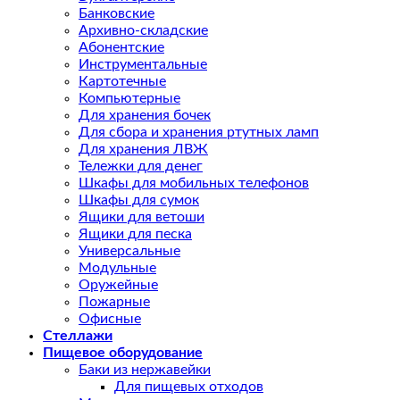
Банковские
Архивно-складские
Абонентские
Инструментальные
Картотечные
Компьютерные
Для хранения бочек
Для сбора и хранения ртутных ламп
Для хранения ЛВЖ
Тележки для денег
Шкафы для мобильных телефонов
Шкафы для сумок
Ящики для ветоши
Ящики для песка
Универсальные
Модульные
Оружейные
Пожарные
Офисные
Стеллажи
Пищевое оборудование
Баки из нержавейки
Для пищевых отходов