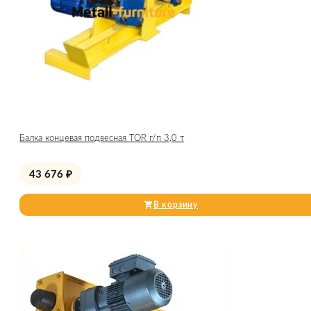
Балка концевая подвесная TOR г/п 3,0 т
43 676
₽
В корзину