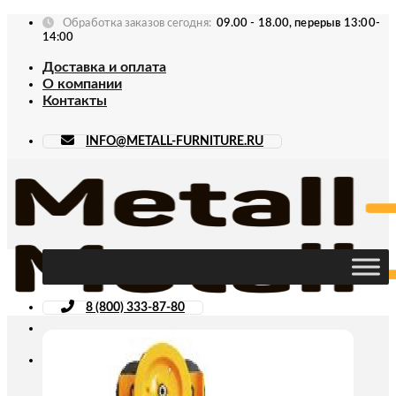
Skip
Обработка заказов сегодня:
09.00 - 18.00, перерыв 13:00-
to
14:00
content
Доставка и оплата
О компании
Контакты
INFO@METALL-FURNITURE.RU
8 (800) 333-87-80
Искать: