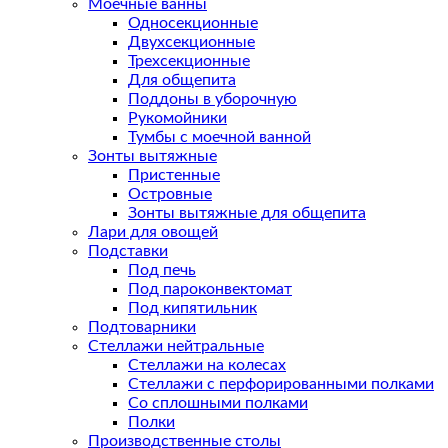
Моечные ванны
Односекционные
Двухсекционные
Трехсекционные
Для общепита
Поддоны в уборочную
Рукомойники
Тумбы с моечной ванной
Зонты вытяжные
Пристенные
Островные
Зонты вытяжные для общепита
Лари для овощей
Подставки
Под печь
Под пароконвектомат
Под кипятильник
Подтоварники
Стеллажи нейтральные
Стеллажи на колесах
Стеллажи с перфорированными полками
Со сплошными полками
Полки
Производственные столы