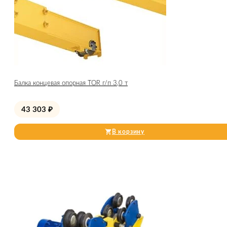
Балка концевая опорная TOR г/п 3,0 т
43 303
₽
В корзину