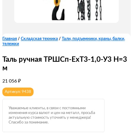
Главная
/
Складская техника
/
Тали, подъемники, краны, балки,
тележки
Таль ручная ТРШCп-ЕхТ3-1,0-У3 Н=3
м
21 056
₽
Артикул: 9438
Уважаемые клиенты, в связи с постоянными
изменения курса валют и цен на металл, просьба
актуальную стоимость уточнять у менеджера!
Спасибо за понимание.