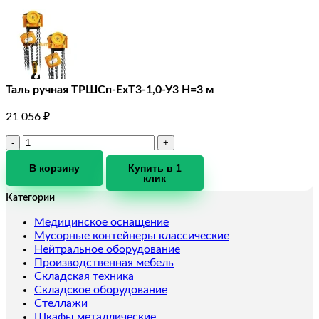
Таль ручная ТРШCп-ЕхТ3-1,0-У3 Н=3 м
21 056
₽
Количество
товара
Таль
В корзину
Купить в 1
клик
ручная
ТРШCп-
Категории
ЕхТ3-
1,0-
Медицинское оснащение
У3
Мусорные контейнеры классические
Н=3
Нейтральное оборудование
м
Производственная мебель
Складская техника
Складское оборудование
Стеллажи
Шкафы металлические