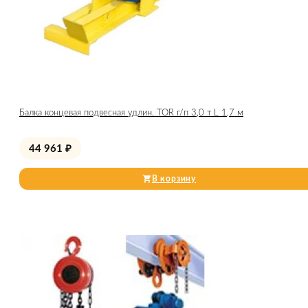
Балка концевая подвесная удлин. TOR г/п 3,0 т L 1,7 м
44 961
₽
В корзину