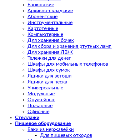
Банковские
Архивно-складские
Абонентские
Инструментальные
Картотечные
Компьютерные
Для хранения бочек
Для сбора и хранения ртутных ламп
Для хранения ЛВЖ
Тележки для денег
Шкафы для мобильных телефонов
Шкафы для сумок
Ящики для ветоши
Ящики для песка
Универсальные
Модульные
Оружейные
Пожарные
Офисные
Стеллажи
Пищевое оборудование
Баки из нержавейки
Для пищевых отходов