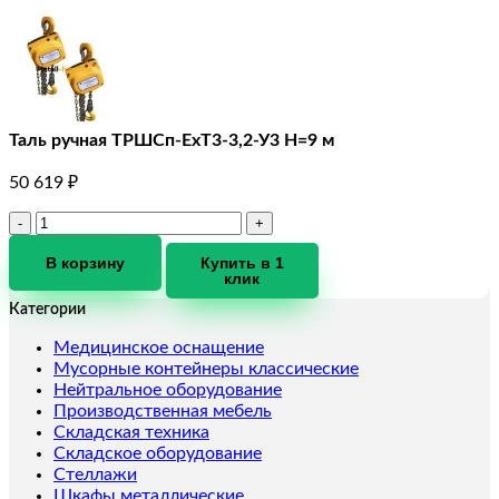
Таль ручная ТРШCп-ЕхТ3-3,2-У3 Н=9 м
50 619
₽
Количество
товара
Таль
В корзину
Купить в 1
клик
ручная
ТРШCп-
Категории
ЕхТ3-
3,2-
Медицинское оснащение
У3
Мусорные контейнеры классические
Н=9
Нейтральное оборудование
м
Производственная мебель
Складская техника
Складское оборудование
Стеллажи
Шкафы металлические