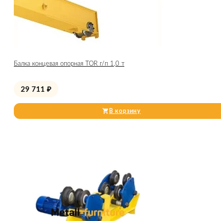
Балка концевая опорная TOR г/п 1,0 т
29 711
₽
В корзину