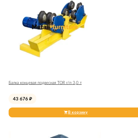
Балка концевая подвесная TOR г/п 3,0 т
43 676
₽
В корзину