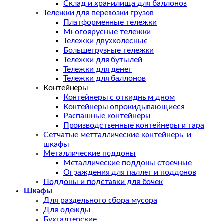
Склад и хранилища для баллонов
Тележки для перевозки грузов
Платформенные тележки
Многоярусные тележки
Тележки двухколесные
Большегрузные тележки
Тележки для бутылей
Тележки для денег
Тележки для баллонов
Контейнеры
Контейнеры с откидным дном
Контейнеры опрокидывающиеся
Распашные контейнеры
Производственные контейнеры и тара
Сетчатые метталлические контейнеры и
шкафы
Металлические поддоны
Металлические поддоны стоечные
Ограждения для паллет и поддонов
Поддоны и подставки для бочек
Шкафы
Для раздельного сбора мусора
Для одежды
Бухгалтерские