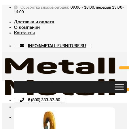
Skip
Обработка заказов сегодня:
09.00 - 18.00, перерыв 13:00-
to
14:00
content
Доставка и оплата
О компании
Контакты
INFO@METALL-FURNITURE.RU
8 (800) 333-87-80
Искать: