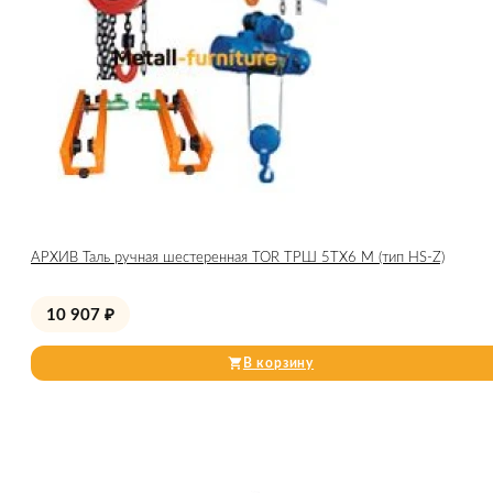
АРХИВ Таль ручная шестеренная TOR ТРШ 5ТХ6 М (тип HS-Z)
10 907
₽
В корзину