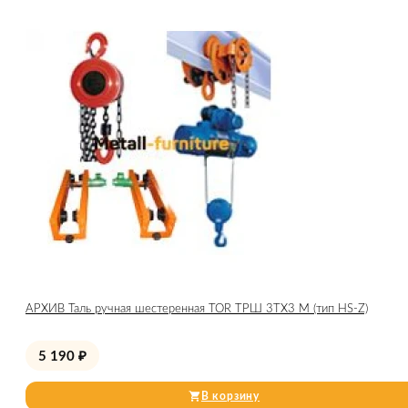
АРХИВ Таль ручная шестеренная TOR ТРШ 3ТХ3 М (тип HS-Z)
5 190
₽
В корзину