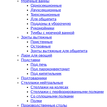
Моечные ванны
Односекционные
Двухсекционные
Трехсекционные
Для общепита
Поддоны в уборочную
Рукомойники
Тумбы с моечной ванной
Зонты вытяжные
Пристенные
Островные
Зонты вытяжные для общепита
Лари для овощей
Подставки
Под печь
Под пароконвектомат
Под кипятильник
Подтоварники
Стеллажи нейтральные
Стеллажи на колесах
Стеллажи с перфорированными полками
Со сплошными полками
Полки
Производственные столы