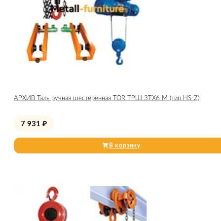
АРХИВ Таль ручная шестеренная TOR ТРШ 3ТХ6 М (тип HS-Z)
7 931
₽
В корзину