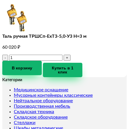
Таль ручная ТРШCп-ЕхТ3-5,0-У3 Н=3 м
60 020
₽
Количество
товара
Таль
В корзину
Купить в 1
клик
ручная
ТРШCп-
Категории
ЕхТ3-
5,0-
Медицинское оснащение
У3
Мусорные контейнеры классические
Н=3
Нейтральное оборудование
м
Производственная мебель
Складская техника
Складское оборудование
Стеллажи
Шкафы металлические