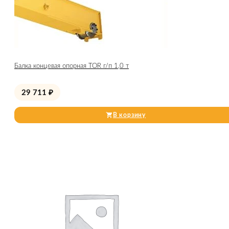
Балка концевая опорная TOR г/п 1,0 т
29 711
₽
В корзину