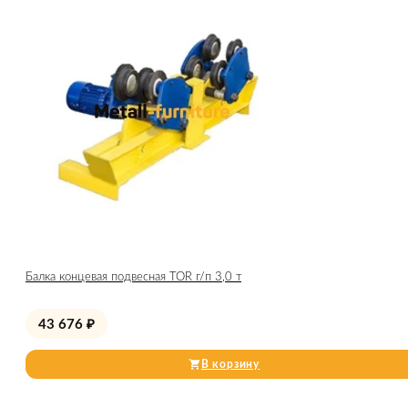
Балка концевая подвесная TOR г/п 3,0 т
43 676
₽
В корзину