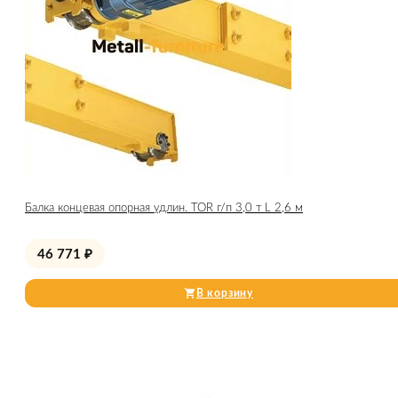
Балка концевая опорная удлин. TOR г/п 3,0 т L 2,6 м
46 771
₽
В корзину