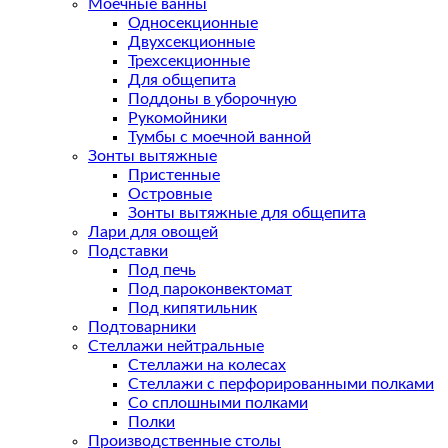
Моечные ванны
Односекционные
Двухсекционные
Трехсекционные
Для общепита
Поддоны в уборочную
Рукомойники
Тумбы с моечной ванной
Зонты вытяжные
Пристенные
Островные
Зонты вытяжные для общепита
Лари для овощей
Подставки
Под печь
Под пароконвектомат
Под кипятильник
Подтоварники
Стеллажи нейтральные
Стеллажи на колесах
Стеллажи с перфорированными полками
Со сплошными полками
Полки
Производственные столы