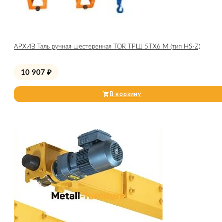
АРХИВ Таль ручная шестеренная TOR ТРШ 5ТХ6 М (тип HS-Z)
10 907
₽
В корзину