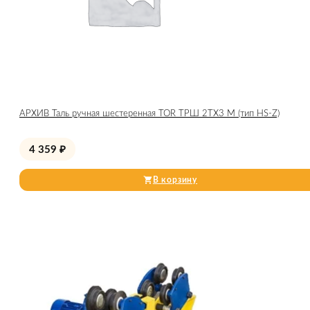
АРХИВ Таль ручная шестеренная TOR ТРШ 2ТХ3 М (тип HS-Z)
4 359
₽
В корзину