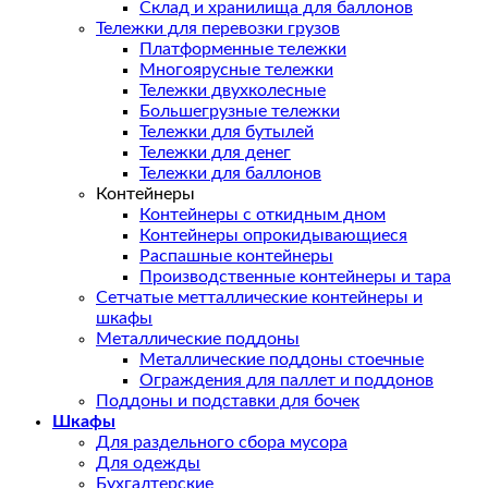
Склад и хранилища для баллонов
Тележки для перевозки грузов
Платформенные тележки
Многоярусные тележки
Тележки двухколесные
Большегрузные тележки
Тележки для бутылей
Тележки для денег
Тележки для баллонов
Контейнеры
Контейнеры с откидным дном
Контейнеры опрокидывающиеся
Распашные контейнеры
Производственные контейнеры и тара
Сетчатые метталлические контейнеры и
шкафы
Металлические поддоны
Металлические поддоны стоечные
Ограждения для паллет и поддонов
Поддоны и подставки для бочек
Шкафы
Для раздельного сбора мусора
Для одежды
Бухгалтерские