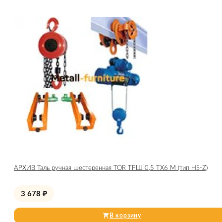
АРХИВ Таль ручная шестеренная TOR ТРШ 0,5 ТХ6 М (тип HS-Z)
3 678
₽
В корзину