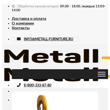
Skip
Обработка заказов сегодня:
09.00 - 18.00, перерыв 13:00-
to
14:00
content
Доставка и оплата
О компании
Контакты
INFO@METALL-FURNITURE.RU
8 (800) 333-87-80
Искать: