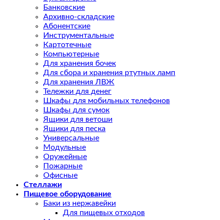
Банковские
Архивно-складские
Абонентские
Инструментальные
Картотечные
Компьютерные
Для хранения бочек
Для сбора и хранения ртутных ламп
Для хранения ЛВЖ
Тележки для денег
Шкафы для мобильных телефонов
Шкафы для сумок
Ящики для ветоши
Ящики для песка
Универсальные
Модульные
Оружейные
Пожарные
Офисные
Стеллажи
Пищевое оборудование
Баки из нержавейки
Для пищевых отходов