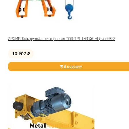
АРХИВ Таль ручная шестеренная TOR ТРШ 5ТХ6 М (тип HS-Z)
10 907
₽
В корзину