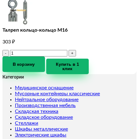
Талреп кольцо-кольцо М16
303
₽
Количество
товара
Талреп
В корзину
Купить в 1
клик
кольцо-
кольцо
Категории
М16
Медицинское оснащение
Мусорные контейнеры классические
Нейтральное оборудование
Производственная мебель
Складская техника
Складское оборудование
Стеллажи
Шкафы металлические
Электрические шкафы