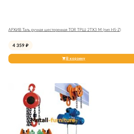
АРХИВ Таль ручная шестеренная TOR ТРШ 2ТХ3 М (тип HS-Z)
4 359
₽
В корзину