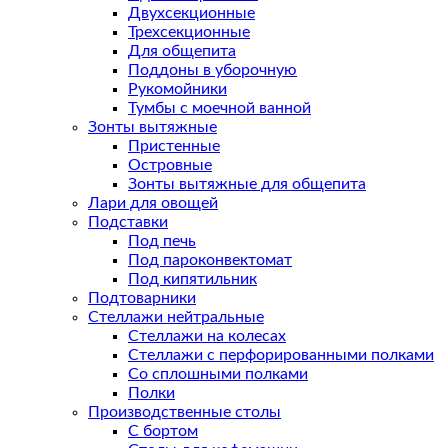
Двухсекционные
Трехсекционные
Для общепита
Поддоны в уборочную
Рукомойники
Тумбы с моечной ванной
Зонты вытяжные
Пристенные
Островные
Зонты вытяжные для общепита
Лари для овощей
Подставки
Под печь
Под пароконвектомат
Под кипятильник
Подтоварники
Стеллажи нейтральные
Стеллажи на колесах
Стеллажи с перфорированными полками
Со сплошными полками
Полки
Производственные столы
С бортом