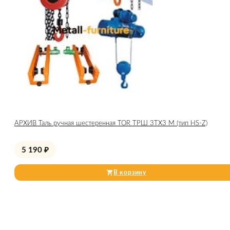
АРХИВ Таль ручная шестеренная TOR ТРШ 3ТХ3 М (тип HS-Z)
5 190
₽
В корзину