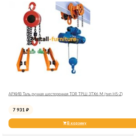
АРХИВ Таль ручная шестеренная TOR ТРШ 3ТХ6 М (тип HS-Z)
7 931
₽
В корзину