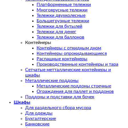
Платформенные тележки
Многоярусные тележки
Тележки двухколесные
Большегрузные тележки
Тележки для бутылей
Тележки для денег
Тележки для баллонов
Контейнеры
Контейнеры с откидным дном
Контейнеры опрокидывающиеся
Распашные контейнеры
Производственные контейнеры и тара
Сетчатые метталлические контейнеры и
шкафы
Металлические поддоны
Металлические поддоны стоечные
Ограждения для паллет и поддонов
Поддоны и подставки для бочек
Шкафы
Для раздельного сбора мусора
Для одежды
Бухгалтерские
Банковские