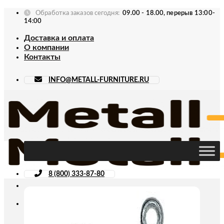
Skip
Обработка заказов сегодня:
09.00 - 18.00, перерыв 13:00-
to
14:00
content
Доставка и оплата
О компании
Контакты
INFO@METALL-FURNITURE.RU
8 (800) 333-87-80
Искать: