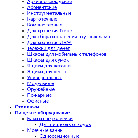
Архивно-складские
Абонентские
Инструментальные
Картотечные
Компьютерные
Для хранения бочек
Для сбора и хранения ртутных ламп
Для хранения ЛВЖ
Тележки для денег
Шкафы для мобильных телефонов
Шкафы для сумок
Ящики для ветоши
Ящики для песка
Универсальные
Модульные
Оружейные
Пожарные
Офисные
Стеллажи
Пищевое оборудование
Баки из нержавейки
Для пищевых отходов
Моечные ванны
Односекционные