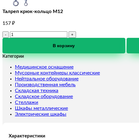
Талреп крюк-кольцо М12
157
₽
Количество
товара
Талреп
В корзину
крюк-
Категории
кольцо
М12
Медицинское оснащение
Мусорные контейнеры классические
Нейтральное оборудование
Производственная мебель
Складская техника
Складское оборудование
Стеллажи
Шкафы металлические
Электрические шкафы
Характеристики