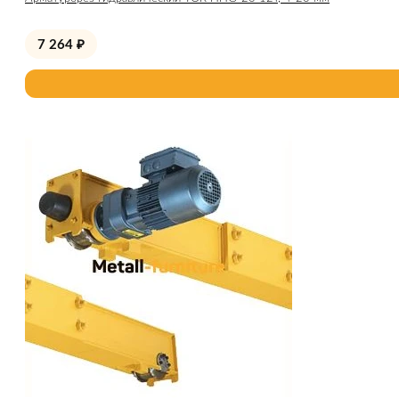
7 264
₽