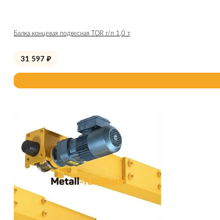
Балка концевая подвесная TOR г/п 1,0 т
31 597
₽