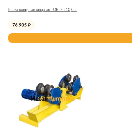
Балка концевая опорная TOR г/п 10,0 т
76 905
₽