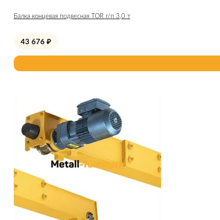
Балка концевая подвесная TOR г/п 3,0 т
43 676
₽