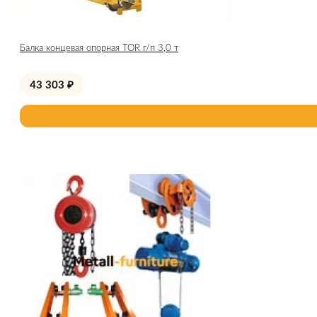
Балка концевая опорная TOR г/п 3,0 т
43 303
₽