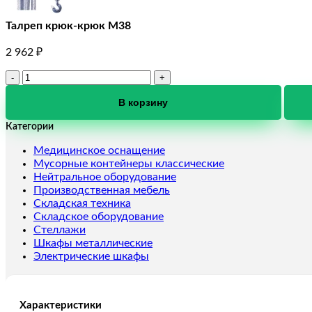
Талреп крюк-крюк М38
2 962
₽
Количество
товара
Талреп
В корзину
крюк-
Категории
крюк
М38
Медицинское оснащение
Мусорные контейнеры классические
Нейтральное оборудование
Производственная мебель
Складская техника
Складское оборудование
Стеллажи
Шкафы металлические
Электрические шкафы
Характеристики