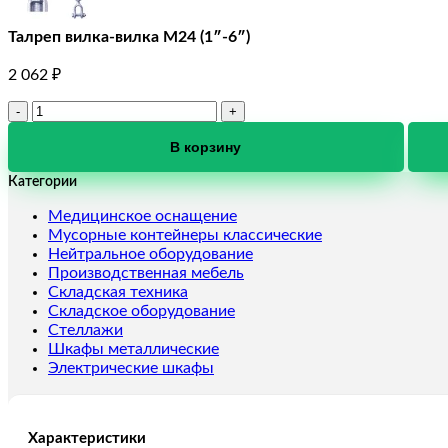
Талреп вилка-вилка М24 (1″-6″)
2 062
₽
Количество
товара
Талреп
В корзину
вилка-
Категории
вилка
М24
Медицинское оснащение
(1"-6")
Мусорные контейнеры классические
Нейтральное оборудование
Производственная мебель
Складская техника
Складское оборудование
Стеллажи
Шкафы металлические
Электрические шкафы
Характеристики