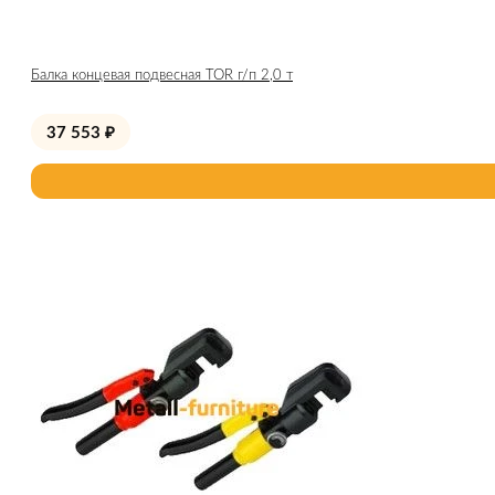
Балка концевая подвесная TOR г/п 2,0 т
37 553
₽