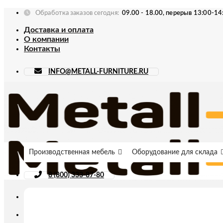
Skip
Обработка заказов сегодня:
09.00 - 18.00, перерыв 13:00-14
to
Доставка и оплата
content
О компании
Контакты
INFO@METALL-FURNITURE.RU
Производственная мебель
Оборудование для склада
8 (800) 333-87-80
Искать: