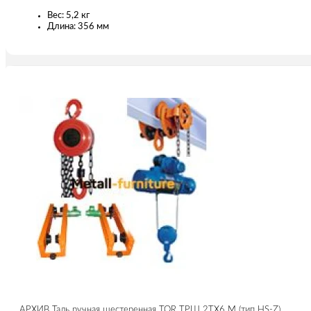
Вес: 5,2 кг
Длина: 356 мм
АРХИВ Таль ручная шестеренная TOR ТРШ 2ТХ6 М (тип HS-Z)