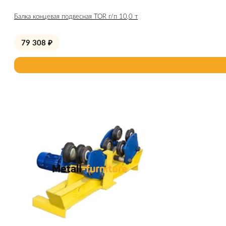
Балка концевая подвесная TOR г/п 10,0 т
79 308
₽