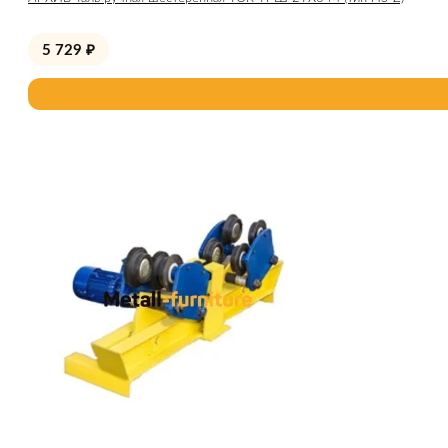
5 729
₽