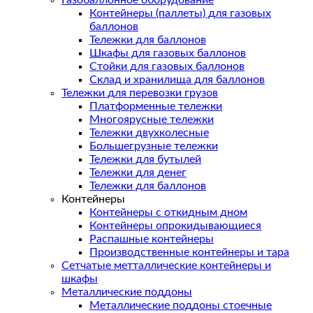
Газобаллонное оборудование
Контейнеры (паллеты) для газовых
баллонов
Тележки для баллонов
Шкафы для газовых баллонов
Стойки для газовых баллонов
Склад и хранилища для баллонов
Тележки для перевозки грузов
Платформенные тележки
Многоярусные тележки
Тележки двухколесные
Большегрузные тележки
Тележки для бутылей
Тележки для денег
Тележки для баллонов
Контейнеры
Контейнеры с откидным дном
Контейнеры опрокидывающиеся
Распашные контейнеры
Производственные контейнеры и тара
Сетчатые метталлические контейнеры и
шкафы
Металлические поддоны
Металлические поддоны стоечные