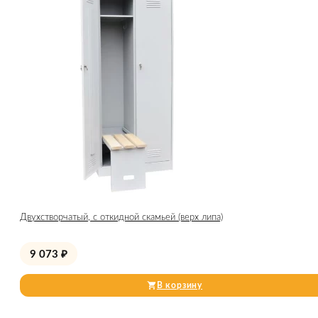
Двухстворчатый, с откидной скамьей (верх липа)
9 073
₽
В корзину