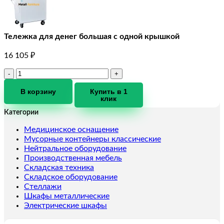
Тележка для денег большая с одной крышкой
16 105
₽
Количество
товара
Тележка
В корзину
Купить в 1
клик
для
денег
Категории
большая
с
Медицинское оснащение
одной
Мусорные контейнеры классические
крышкой
Нейтральное оборудование
Производственная мебель
Складская техника
Складское оборудование
Стеллажи
Шкафы металлические
Электрические шкафы