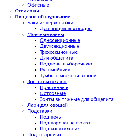
Офисные
Стеллажи
Пищевое оборудование
Баки из нержавейки
Для пищевых отходов
Моечные ванны
Односекционные
Двухсекционные
Трехсекционные
Для общепита
Поддоны в уборочную
Рукомойники
Тумбы с моечной ванной
Зонты вытяжные
Пристенные
Островные
Зонты вытяжные для общепита
Лари для овощей
Подставки
Под печь
Под пароконвектомат
Под кипятильник
Подтоварники