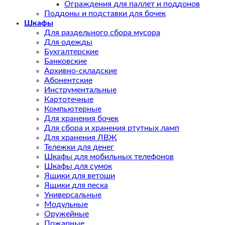
Ограждения для паллет и поддонов
Поддоны и подставки для бочек
Шкафы
Для раздельного сбора мусора
Для одежды
Бухгалтерские
Банковские
Архивно-складские
Абонентские
Инструментальные
Картотечные
Компьютерные
Для хранения бочек
Для сбора и хранения ртутных ламп
Для хранения ЛВЖ
Тележки для денег
Шкафы для мобильных телефонов
Шкафы для сумок
Ящики для ветоши
Ящики для песка
Универсальные
Модульные
Оружейные
Пожарные