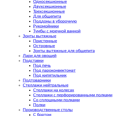
Односекционные
Двухсекционные
Трехсекционные
Для общепита
Поддоны в уборочную
Рукомойники
Тумбы с моечной ванной
Зонты вытяжные
Пристенные
Островные
Зонты вытяжные для общепита
Лари для овощей
Подставки
Под печь
Под пароконвектомат
Под кипятильник
Подтоварники
Стеллажи нейтральные
Стеллажи на колесах
Стеллажи с перфорированными полками
Со сплошными полками
Полки
Производственные столы
С бортом