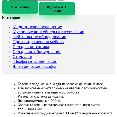
товара
Тележка
В корзину
Купить в 1
клик
для
денег
Категории
средняя
с
Медицинское оснащение
двумя
Мусорные контейнеры классические
крышками
Нейтральное оборудование
Производственная мебель
Складская техника
Складское оборудование
Стеллажи
Шкафы металлические
Электрические шкафы
Тележка предназначена для перевозки денежных масс.
Две запираемые металлические дверки, с возможностью
установки опечатывающего устройства.
Ригельная система запирания.
Грузоподъемность – 200 кг.
Корпус тележки изготавливается из стального листа
толщиной 1 мм.
Колесные опоры диаметром 100 мм (2 поворотных колеса, 2