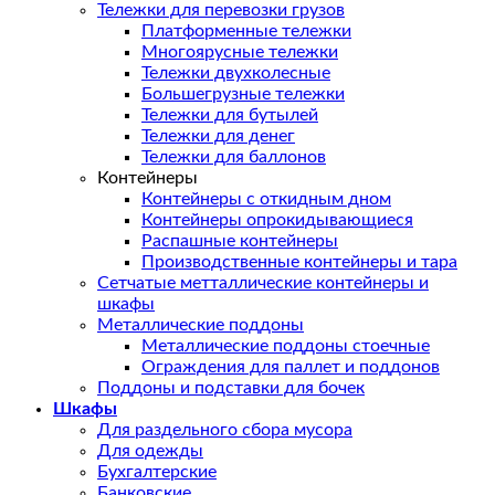
Тележки для перевозки грузов
Платформенные тележки
Многоярусные тележки
Тележки двухколесные
Большегрузные тележки
Тележки для бутылей
Тележки для денег
Тележки для баллонов
Контейнеры
Контейнеры с откидным дном
Контейнеры опрокидывающиеся
Распашные контейнеры
Производственные контейнеры и тара
Сетчатые метталлические контейнеры и
шкафы
Металлические поддоны
Металлические поддоны стоечные
Ограждения для паллет и поддонов
Поддоны и подставки для бочек
Шкафы
Для раздельного сбора мусора
Для одежды
Бухгалтерские
Банковские