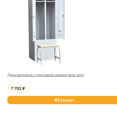
Двухстворчатый с приставной скамьей (верх липа)
7 702
₽
В корзину