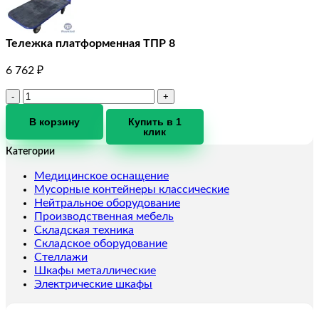
Тележка платформенная ТПР 8
6 762
₽
Количество
товара
Тележка
В корзину
Купить в 1
клик
платформенная
ТПР
Категории
8
Медицинское оснащение
Мусорные контейнеры классические
Нейтральное оборудование
Производственная мебель
Складская техника
Складское оборудование
Стеллажи
Шкафы металлические
Электрические шкафы