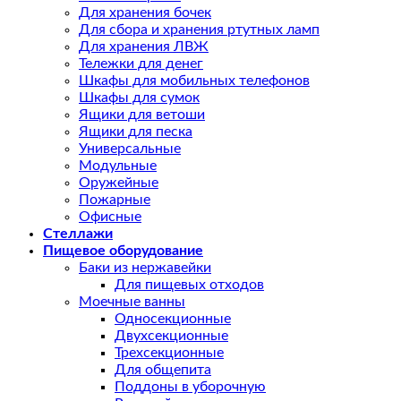
Для хранения бочек
Для сбора и хранения ртутных ламп
Для хранения ЛВЖ
Тележки для денег
Шкафы для мобильных телефонов
Шкафы для сумок
Ящики для ветоши
Ящики для песка
Универсальные
Модульные
Оружейные
Пожарные
Офисные
Стеллажи
Пищевое оборудование
Баки из нержавейки
Для пищевых отходов
Моечные ванны
Односекционные
Двухсекционные
Трехсекционные
Для общепита
Поддоны в уборочную