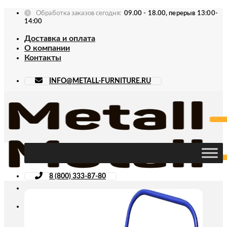
Skip
Обработка заказов сегодня:
09.00 - 18.00, перерыв 13:00-
to
14:00
content
Доставка и оплата
О компании
Контакты
INFO@METALL-FURNITURE.RU
8 (800) 333-87-80
Искать: