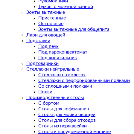
Рукомойники
Тумбы с моечной ванной
Зонты вытяжные
Пристенные
Островные
Зонты вытяжные для общепита
Лари для овощей
Подставки
Под печь
Под пароконвектомат
Под кипятильник
Подтоварники
Стеллажи нейтральные
Стеллажи на колесах
Стеллажи с перфорированными полками
Со сплошными полками
Полки
Производственные столы
С бортом
Столы для кофемашин
Столы для мойки овощей
Столы для сбора отходов
Столы из нержавейки
Столы к посудомоечной машине