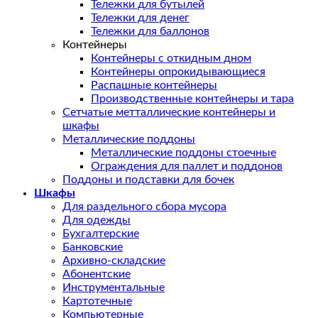
Тележки для бутылей
Тележки для денег
Тележки для баллонов
Контейнеры
Контейнеры с откидным дном
Контейнеры опрокидывающиеся
Распашные контейнеры
Производственные контейнеры и тара
Сетчатые метталлические контейнеры и
шкафы
Металлические поддоны
Металлические поддоны стоечные
Ограждения для паллет и поддонов
Поддоны и подставки для бочек
Шкафы
Для раздельного сбора мусора
Для одежды
Бухгалтерские
Банковские
Архивно-складские
Абонентские
Инструментальные
Картотечные
Компьютерные