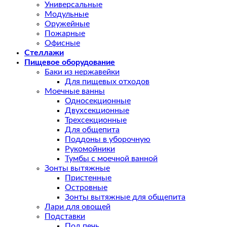
Универсальные
Модульные
Оружейные
Пожарные
Офисные
Стеллажи
Пищевое оборудование
Баки из нержавейки
Для пищевых отходов
Моечные ванны
Односекционные
Двухсекционные
Трехсекционные
Для общепита
Поддоны в уборочную
Рукомойники
Тумбы с моечной ванной
Зонты вытяжные
Пристенные
Островные
Зонты вытяжные для общепита
Лари для овощей
Подставки
Под печь