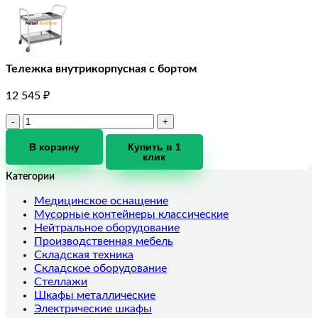
Тележка внутрикорпусная с бортом
12 545
₽
Количество
товара
Тележка
В корзину
Купить в 1
клик
внутрикорпусная
с
Категории
бортом
Медицинское оснащение
Мусорные контейнеры классические
Нейтральное оборудование
Производственная мебель
Складская техника
Складское оборудование
Стеллажи
Шкафы металлические
Электрические шкафы