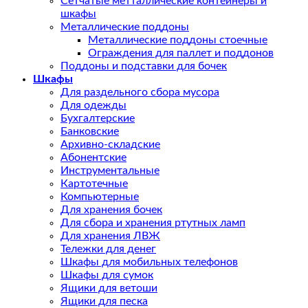
Сетчатые метталлические контейнеры и
шкафы
Металлические поддоны
Металлические поддоны стоечные
Ограждения для паллет и поддонов
Поддоны и подставки для бочек
Шкафы
Для раздельного сбора мусора
Для одежды
Бухгалтерские
Банковские
Архивно-складские
Абонентские
Инструментальные
Картотечные
Компьютерные
Для хранения бочек
Для сбора и хранения ртутных ламп
Для хранения ЛВЖ
Тележки для денег
Шкафы для мобильных телефонов
Шкафы для сумок
Ящики для ветоши
Ящики для песка