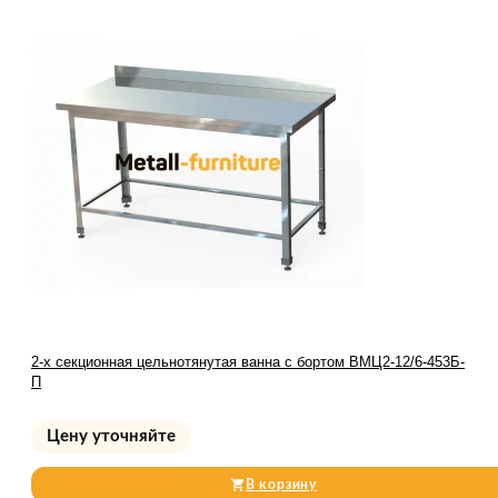
2-х секционная цельнотянутая ванна с бортом ВМЦ2-12/6-453Б-
П
Цену уточняйте
В корзину