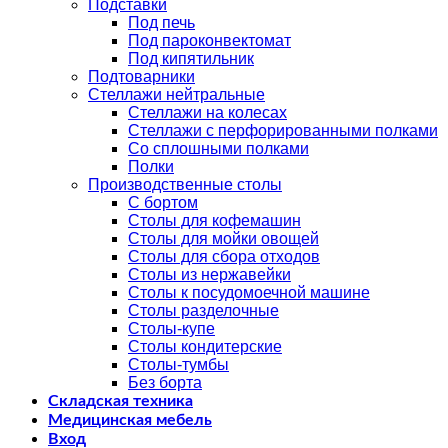
Подставки
Под печь
Под пароконвектомат
Под кипятильник
Подтоварники
Стеллажи нейтральные
Стеллажи на колесах
Стеллажи с перфорированными полками
Со сплошными полками
Полки
Производственные столы
С бортом
Столы для кофемашин
Столы для мойки овощей
Столы для сбора отходов
Столы из нержавейки
Столы к посудомоечной машине
Столы разделочные
Столы-купе
Столы кондитерские
Столы-тумбы
Без борта
Складская техника
Медицинская мебель
Вход