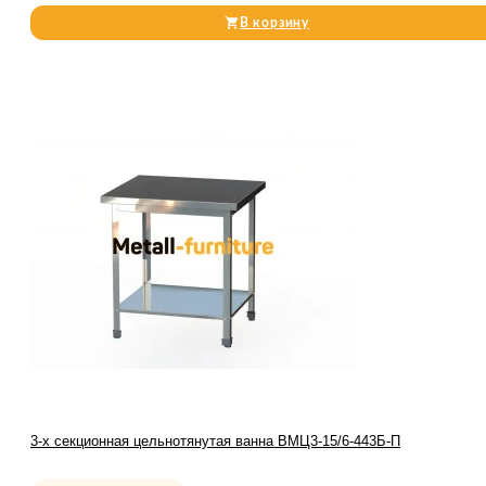
В корзину
3-х секционная цельнотянутая ванна ВМЦ3-15/6-443Б-П