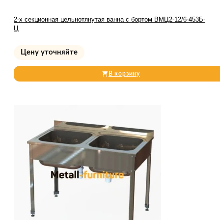
2-х секционная цельнотянутая ванна с бортом ВМЦ2-12/6-453Б-
Ц
Цену уточняйте
В корзину