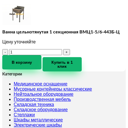
Ванна цельнотянутая 1 секционная ВМЦ1-5/6-443Б-Ц
Цену уточняйте
Количество
товара
Ванна
В корзину
Купить в 1
клик
цельнотянутая
1
Категории
секционная
ВМЦ1-
Медицинское оснащение
5/6-
Мусорные контейнеры классические
443Б-
Нейтральное оборудование
Ц
Производственная мебель
Складская техника
Складское оборудование
Стеллажи
Шкафы металлические
Электрические шкафы