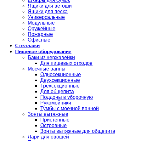
Шкафы для сумок
Ящики для ветоши
Ящики для песка
Универсальные
Модульные
Оружейные
Пожарные
Офисные
Стеллажи
Пищевое оборудование
Баки из нержавейки
Для пищевых отходов
Моечные ванны
Односекционные
Двухсекционные
Трехсекционные
Для общепита
Поддоны в уборочную
Рукомойники
Тумбы с моечной ванной
Зонты вытяжные
Пристенные
Островные
Зонты вытяжные для общепита
Лари для овощей