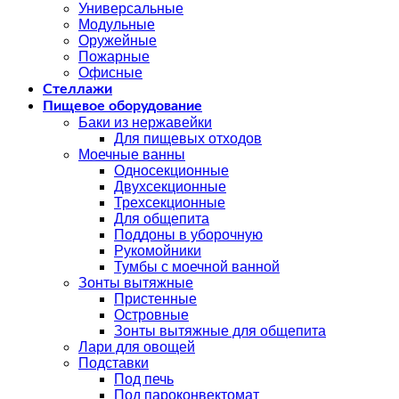
Универсальные
Модульные
Оружейные
Пожарные
Офисные
Стеллажи
Пищевое оборудование
Баки из нержавейки
Для пищевых отходов
Моечные ванны
Односекционные
Двухсекционные
Трехсекционные
Для общепита
Поддоны в уборочную
Рукомойники
Тумбы с моечной ванной
Зонты вытяжные
Пристенные
Островные
Зонты вытяжные для общепита
Лари для овощей
Подставки
Под печь
Под пароконвектомат