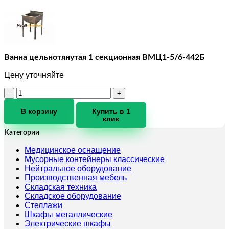
Ванна цельнотянутая 1 секционная ВМЦ1-5/6-442Б
Цену уточняйте
Количество
товара
Ванна
В корзину
Купить в 1
клик
цельнотянутая
1
Категории
секционная
ВМЦ1-
Медицинское оснащение
5/6-
Мусорные контейнеры классические
442Б
Нейтральное оборудование
Производственная мебель
Складская техника
Складское оборудование
Стеллажи
Шкафы металлические
Электрические шкафы