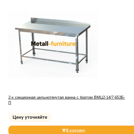
2-х секционная цельнотянутая ванна с бортом ВМЦ2-14/7-653Б-
П
Цену уточняйте
В корзину