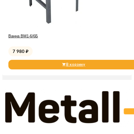
Ванна ВМ1-6/6Б
7 980
₽
В корзину