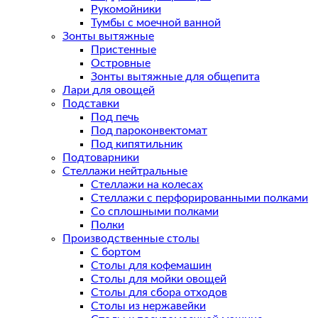
Рукомойники
Тумбы с моечной ванной
Зонты вытяжные
Пристенные
Островные
Зонты вытяжные для общепита
Лари для овощей
Подставки
Под печь
Под пароконвектомат
Под кипятильник
Подтоварники
Стеллажи нейтральные
Стеллажи на колесах
Стеллажи с перфорированными полками
Со сплошными полками
Полки
Производственные столы
С бортом
Столы для кофемашин
Столы для мойки овощей
Столы для сбора отходов
Столы из нержавейки