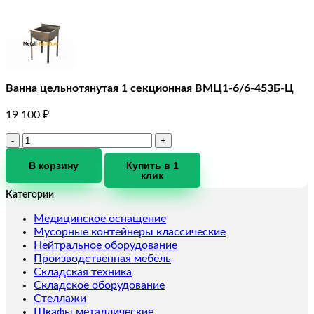
Ванна цельнотянутая 1 секционная ВМЦ1-6/6-453Б-Ц
19 100
₽
Количество
товара
Ванна
В корзину
Купить в 1
клик
цельнотянутая
1
Категории
секционная
ВМЦ1-
Медицинское оснащение
6/6-
Мусорные контейнеры классические
453Б-
Нейтральное оборудование
Ц
Производственная мебель
Складская техника
Складское оборудование
Стеллажи
Шкафы металлические