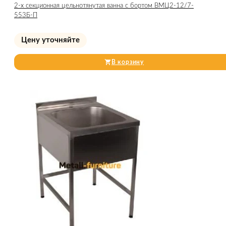
2-х секционная цельнотянутая ванна с бортом ВМЦ2-12/7-
553Б-П
Цену уточняйте
В корзину