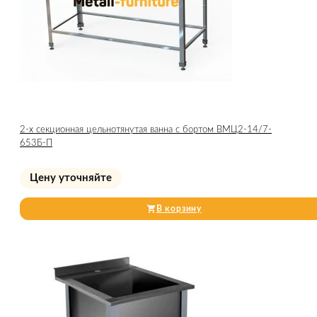
2-х секционная цельнотянутая ванна с бортом ВМЦ2-14/7-
653Б-П
Цену уточняйте
В корзину