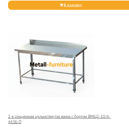
В корзину
2-х секционная цельнотянутая ванна с бортом ВМЦ2-10/6-
443Б-П