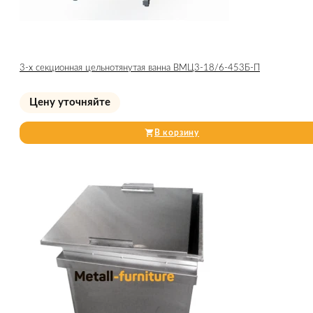
3-х секционная цельнотянутая ванна ВМЦ3-18/6-453Б-П
Цену уточняйте
В корзину